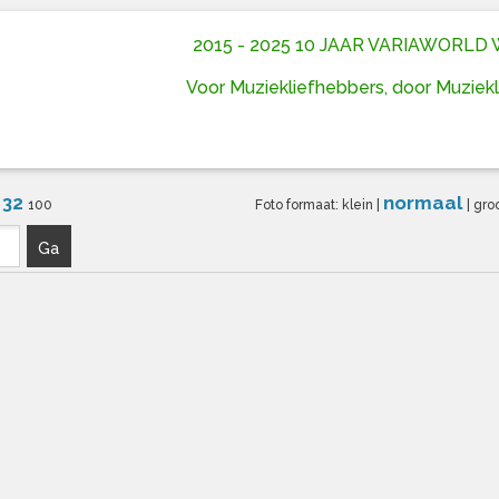
2015 - 2025 10 JAAR VARIAWORL
Voor Muziekliefhebbers, door Muziek
32
normaal
6
100
Foto formaat:
klein
|
|
gro
Ga