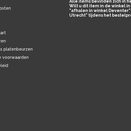
Alle items bevinden zich in 
Wilt u dit item in de winkel 
osten
"afhalen in winkel Deventer" 
Utrecht" tijdens het bestelpr
art
zen
ls platenbeurzen
e voorwaarden
eleid