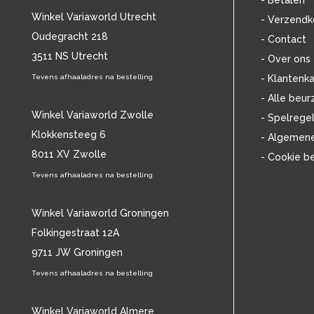
- Betalen
BOB MARLEY & THE WAILERS
(13)
Winkel Variaworld Utrecht
- Verzendk
BOLLAND & BOLLAND
(12)
Oudegracht 218
- Contact
BONEY M.
(18)
3511 NS Utrecht
BONNIE ST. CLAIRE
(17)
- Over ons
BONNIE TYLER
(11)
Tevens afhaaladres na bestelling
- Klantenka
BRANT BJORK
(11)
- Alle beur
BRIAN JONESTOWN MASSACRE
(13)
Winkel Variaworld Zwolle
- Spelrege
BROTHERHOOD OF MAN
(11)
Klokkensteeg 6
- Algemen
BRYAN FERRY
(13)
8011 XV Zwolle
- Cookie b
BUCKS FIZZ
(11)
BUDDY HOLLY
Tevens afhaaladres na bestelling
(14)
BZN
(30)
C
(2222)
Winkel Variaworld Groningen
CAMEL
(11)
Folkingestraat 12A
CAT STEVENS
(19)
9711 JW Groningen
CHARLES MINGUS
(20)
Tevens afhaaladres na bestelling
CHET BAKER
(57)
CHILD
(11)
CHILLY GONZALES
Winkel Variaworld Almere
(13)