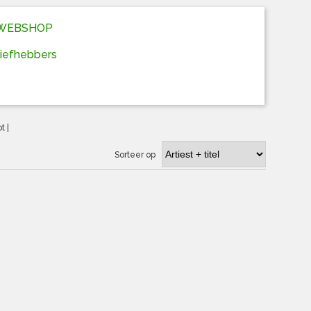
D WEBSHOP
liefhebbers
ot
|
Sorteer op