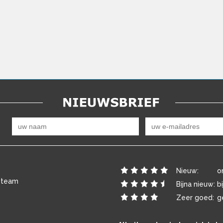
Nieuw:
o
 team
Bijna nieuw:
b
Zeer goed:
g