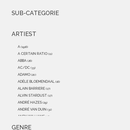
2021
(0)
2020
(0)
SUB-CATEGORIE
2019
(0)
2018
(0)
2017
(0)
ARTIEST
2016
(0)
2015
(0)
A
(1916)
A CERTAIN RATIO
(11)
ABBA
(26)
AC/DC
(33)
ADAMO
(20)
ADÈLE BLOEMENDAAL
(16)
ALAIN BARRIERE
(17)
ALVIN STARDUST
(17)
ANDRÉ HAZES
(29)
ANDRÉ VAN DUIN
(31)
ANDY WILLIAMS
(16)
ANITA MEYER
(12)
GENRE