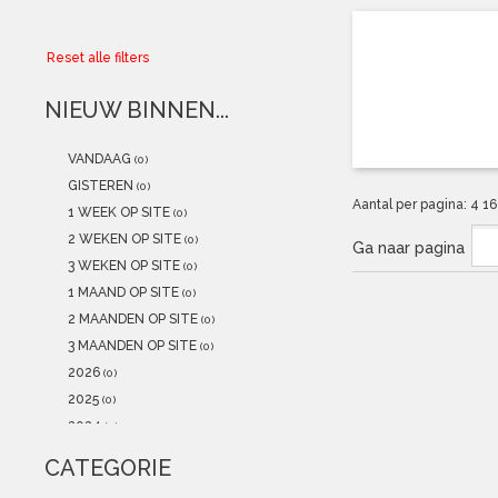
Collector
Reset alle filters
Aanbiedingen
NIEUW BINNEN...
Kadobonnen
VANDAAG
(0)
K-POP
(NEW)
GISTEREN
(0)
Aantal per pagina:
4
1
1 WEEK OP SITE
(0)
POSTERS
(NEW)
2 WEKEN OP SITE
(0)
Ga naar pagina
3 WEKEN OP SITE
(0)
Alle artikelen
1 MAAND OP SITE
(0)
2 MAANDEN OP SITE
(0)
3 MAANDEN OP SITE
(0)
2026
(0)
2025
(0)
2024
(0)
2023
(0)
CATEGORIE
2022
(0)