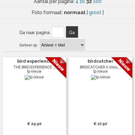
32
Aantal per pagina:
4
16
100
normaal
Foto formaat:
|
groot
|
Ga naar pagina
Ga
Sorteer op
bird experience
birdcatcher
THE BIRD EXPERIENCE ...
BIRDCATCHER II (nieu ...
lp nieuw
lp nieuw
€ 29.90
€ 27.90