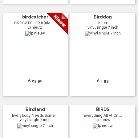
birdcatcher
Birddog
BIRDCATCHER II (nieu ...
Killer
lp nieuw
vinyl single 7 inch
€ 29.90
€ 4.99
Birdland
BIRDS
Everybody Needs Some ...
Everything All At On ...
vinyl single 7 inch
lp nieuw