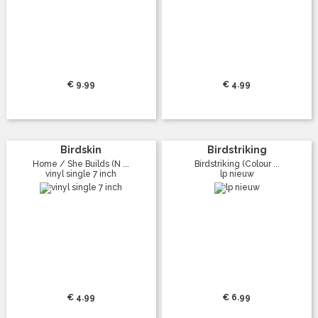
€ 9.99
€ 4.99
Birdskin
Birdstriking
Home / She Builds (N ...
Birdstriking (Colour ...
vinyl single 7 inch
lp nieuw
€ 4.99
€ 6.99