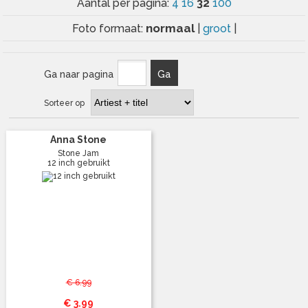
32
Aantal per pagina:
4
16
100
normaal
Foto formaat:
|
groot
|
Ga naar pagina
Ga
Sorteer op
Anna Stone
Stone Jam
12 inch gebruikt
€ 6.99
€ 3.99