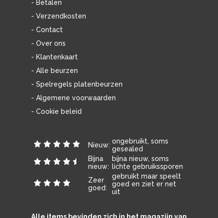
- Betalen
- Verzendkosten
- Contact
- Over ons
- Klantenkaart
- Alle beurzen
- Spelregels platenbeurzen
- Algemene voorwaarden
- Cookie beleid
ongebruikt, soms
Nieuw:
gesealed
Bijna
bijna nieuw, soms
nieuw:
lichte gebruikssporen
gebruikt maar speelt
Zeer
goed en ziet er net
goed:
uit
Alle items bevinden zich in het magazijn van