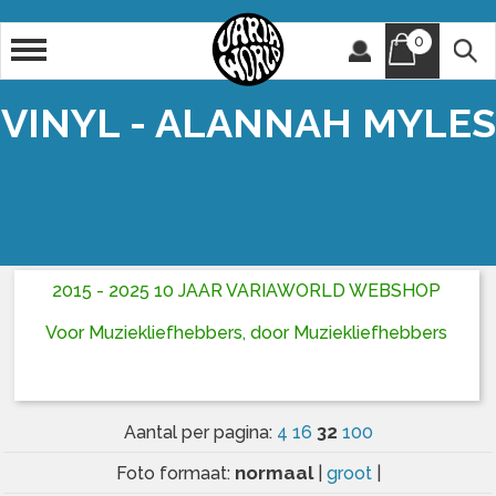
0
Artiest
Titel
VINYL - ALANNAH MYLES
2015 - 2025 10 JAAR VARIAWORLD WEBSHOP
Voor Muziekliefhebbers, door Muziekliefhebbers
32
Aantal per pagina:
4
16
100
normaal
Foto formaat:
|
groot
|