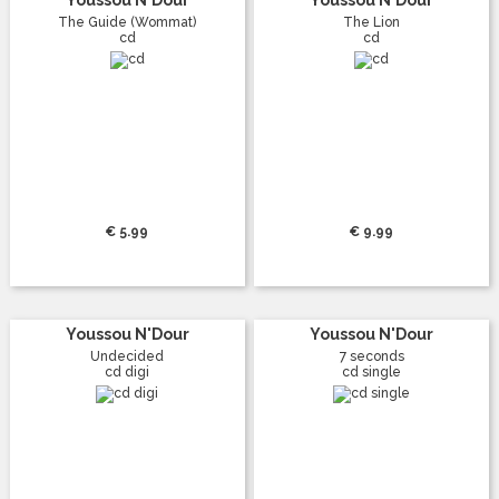
The Guide (Wommat)
The Lion
cd
cd
€ 5.99
€ 9.99
Youssou N'Dour
Youssou N'Dour
Undecided
7 seconds
cd digi
cd single