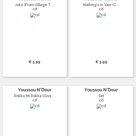
Joko (From Village T ...
Nothing's In Vain (C ...
cd
cd
€ 5.99
€ 5.99
Youssou N'Dour
Youssou N'Dour
Rokku Mi Rokka (Give ...
Set
cd
cd