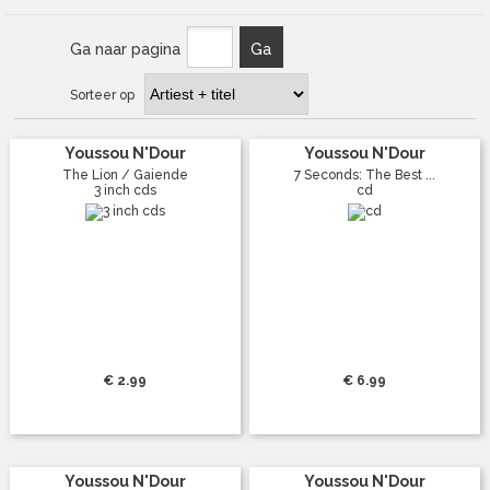
Ga naar pagina
Ga
Sorteer op
Youssou N'Dour
Youssou N'Dour
The Lion / Gaiende
7 Seconds: The Best ...
3 inch cds
cd
€ 2.99
€ 6.99
Youssou N'Dour
Youssou N'Dour