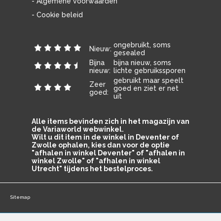
- Algemene voorwaarden
- Cookie beleid
ongebruikt, soms
Nieuw:
gesealed
Bijna
bijna nieuw, soms
nieuw:
lichte gebruikssporen
gebruikt maar speelt
Zeer
goed en ziet er net
goed:
uit
Alle items bevinden zich in het magazijn van
de Variaworld webwinkel.
Wilt u dit item in de winkel in Deventer of
Zwolle ophalen, kies dan voor de optie
"afhalen in winkel Deventer" of "afhalen in
winkel Zwolle" of "afhalen in winkel
Utrecht" tijdens het bestelproces.
Sitemap