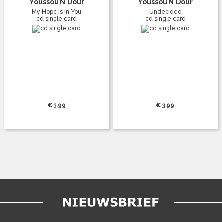
Youssou N'Dour
Youssou N'Dour
My Hope Is In You
Undecided
cd single card
cd single card
€ 3.99
€ 3.99