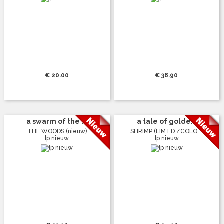
€ 20.00
€ 38.90
a swarm of the ...
a tale of golde...
THE WOODS (nieuw)
SHRIMP (LIM.ED./COLO ...
lp nieuw
lp nieuw