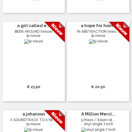
a girl called e...
a hope for home
BEEN AROUND (nieuw)
IN ABSTRACTION (nieu ...
lp nieuw
lp nieuw
€ 23.90
€ 20.90
a johanson
A Million Merci...
A SOUNDTRACK TO A NE ...
5 Hours / Essen Ist ...
lp nieuw
vinyl single 7 inch