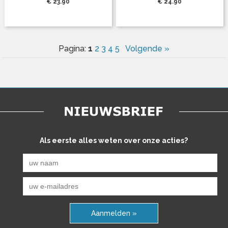
€ 23.90
€ 24.90
1
Pagina:
2
3
4
5
Volgende »
Als eerste alles weten over onze acties?
Aanmelden »