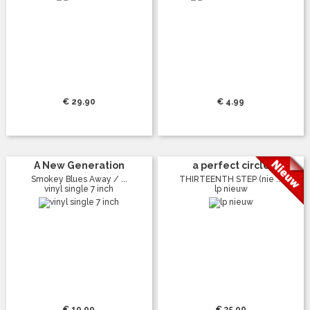
€ 29.90
€ 4.99
A New Generation
a perfect circle
Smokey Blues Away / ...
THIRTEENTH STEP (nie ...
vinyl single 7 inch
lp nieuw
€ 19.99
€ 35.90