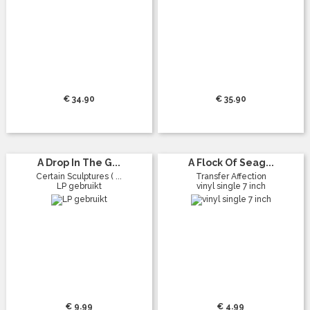
€ 34.90
€ 35.90
A Drop In The G...
A Flock Of Seag...
Certain Sculptures ( ...
Transfer Affection
LP gebruikt
vinyl single 7 inch
€ 9.99
€ 4.99