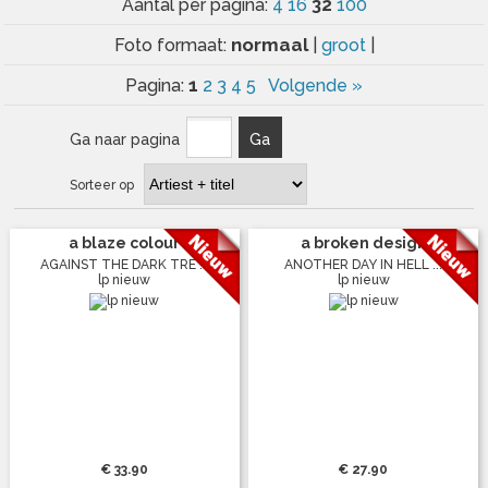
32
Aantal per pagina:
4
16
100
normaal
Foto formaat:
|
groot
|
1
Pagina:
2
3
4
5
Volgende »
Ga naar pagina
Ga
Sorteer op
a blaze colour
a broken design
AGAINST THE DARK TRE ...
ANOTHER DAY IN HELL ...
lp nieuw
lp nieuw
€ 33.90
€ 27.90