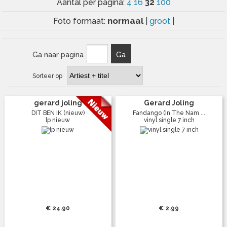
32
Aantal per pagina:
4
16
100
normaal
Foto formaat:
|
groot
|
Ga naar pagina
Ga
Sorteer op
gerard joling
Gerard Joling
DIT BEN IK (nieuw)
Fandango (In The Nam ...
lp nieuw
vinyl single 7 inch
€ 24.90
€ 2.99