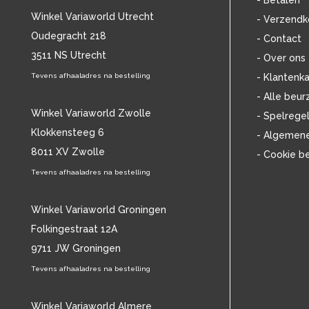
- Betalen
BOB MARLEY & THE WAILERS
(13)
Winkel Variaworld Utrecht
- Verzendk
BOLLAND & BOLLAND
(12)
Oudegracht 218
- Contact
BONEY M.
(18)
3511 NS Utrecht
BONNIE ST. CLAIRE
(17)
- Over ons
BONNIE TYLER
(11)
Tevens afhaaladres na bestelling
- Klantenka
BRANT BJORK
(11)
- Alle beur
BRIAN JONESTOWN MASSACRE
(13)
Winkel Variaworld Zwolle
- Spelrege
BROTHERHOOD OF MAN
(11)
Klokkensteeg 6
- Algemen
BRYAN FERRY
(13)
8011 XV Zwolle
- Cookie b
BUCKS FIZZ
(11)
BUDDY HOLLY
Tevens afhaaladres na bestelling
(14)
BZN
(30)
C
(2220)
Winkel Variaworld Groningen
CAMEL
(11)
Folkingestraat 12A
CAT STEVENS
(19)
9711 JW Groningen
CHARLES MINGUS
(20)
Tevens afhaaladres na bestelling
CHET BAKER
(58)
CHILD
(11)
CHILLY GONZALES
Winkel Variaworld Almere
(13)