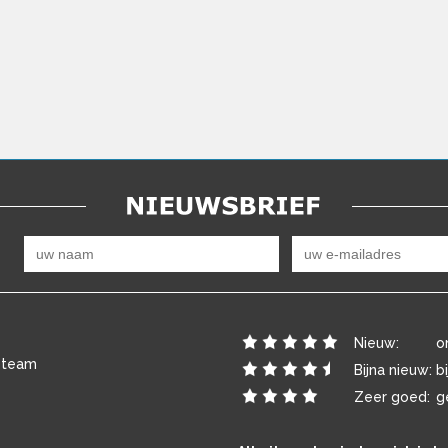
Nieuw:
o
 team
Bijna nieuw:
b
Zeer goed:
g