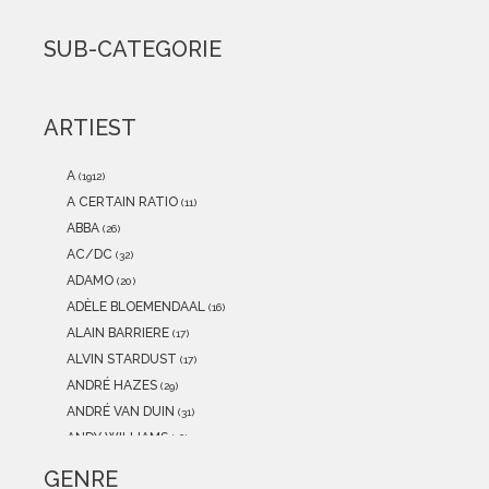
2021
(0)
2020
(0)
SUB-CATEGORIE
2019
(0)
2018
(0)
2017
(0)
ARTIEST
2016
(0)
2015
(0)
A
(1912)
A CERTAIN RATIO
(11)
ABBA
(26)
AC/DC
(32)
ADAMO
(20)
ADÈLE BLOEMENDAAL
(16)
ALAIN BARRIERE
(17)
ALVIN STARDUST
(17)
ANDRÉ HAZES
(29)
ANDRÉ VAN DUIN
(31)
ANDY WILLIAMS
(16)
ANITA MEYER
(12)
GENRE