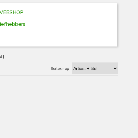
D WEBSHOP
liefhebbers
ot
|
Sorteer op