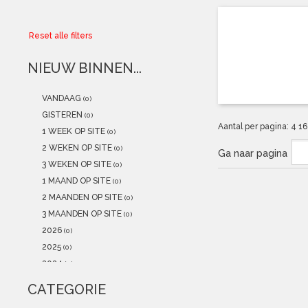
Collector
Reset alle filters
Aanbiedingen
NIEUW BINNEN...
Kadobonnen
VANDAAG
(0)
K-POP
(NEW)
GISTEREN
(0)
Aantal per pagina:
4
1
1 WEEK OP SITE
(0)
POSTERS
(NEW)
2 WEKEN OP SITE
(0)
Ga naar pagina
3 WEKEN OP SITE
(0)
Alle artikelen
1 MAAND OP SITE
(0)
2 MAANDEN OP SITE
(0)
3 MAANDEN OP SITE
(0)
2026
(0)
2025
(0)
2024
(0)
2023
(0)
CATEGORIE
2022
(0)