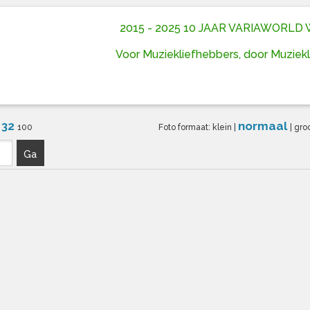
2015 - 2025 10 JAAR VARIAWORL
Voor Muziekliefhebbers, door Muziek
32
normaal
6
100
Foto formaat:
klein
|
|
gro
Ga