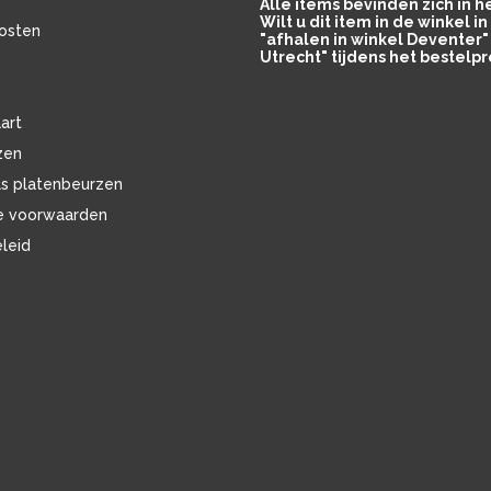
Alle items bevinden zich in 
Wilt u dit item in de winkel 
osten
"afhalen in winkel Deventer" 
Utrecht" tijdens het bestelpr
art
zen
ls platenbeurzen
e voorwaarden
eleid