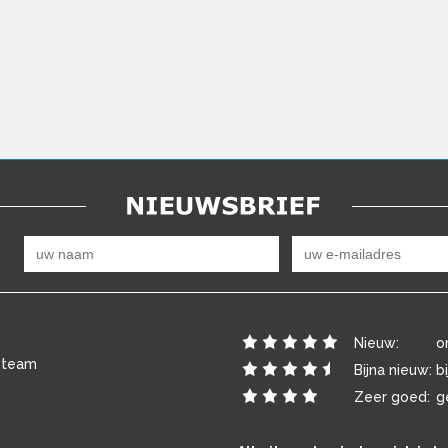
Nieuw:
o
 team
Bijna nieuw:
b
Zeer goed:
g