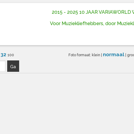
2015 - 2025 10 JAAR VARIAWORL
Voor Muziekliefhebbers, door Muziek
32
normaal
6
100
Foto formaat:
klein
|
|
gro
Ga