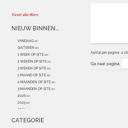
Collector
Reset alle filters
Aanbiedingen
NIEUW BINNEN...
Kadobonnen
VANDAAG
(0)
K-POP
(NEW)
GISTEREN
(0)
Aantal per pagina:
4
1
1 WEEK OP SITE
(0)
POSTERS
(NEW)
2 WEKEN OP SITE
(0)
Ga naar pagina
3 WEKEN OP SITE
(0)
Alle artikelen
1 MAAND OP SITE
(0)
2 MAANDEN OP SITE
(0)
3 MAANDEN OP SITE
(0)
2026
(0)
2025
(0)
2024
(0)
2023
(0)
CATEGORIE
2022
(0)