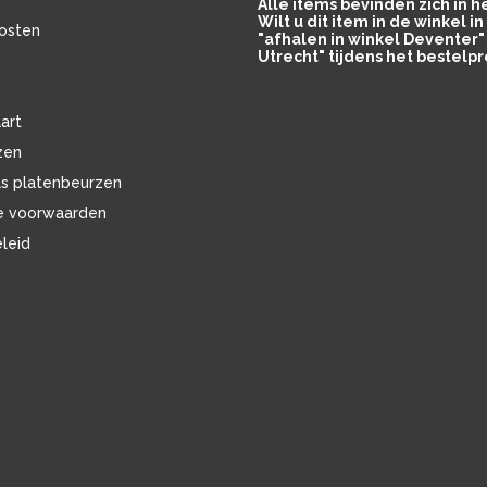
Alle items bevinden zich in 
Wilt u dit item in de winkel 
osten
"afhalen in winkel Deventer" 
Utrecht" tijdens het bestelpr
art
zen
ls platenbeurzen
e voorwaarden
eleid