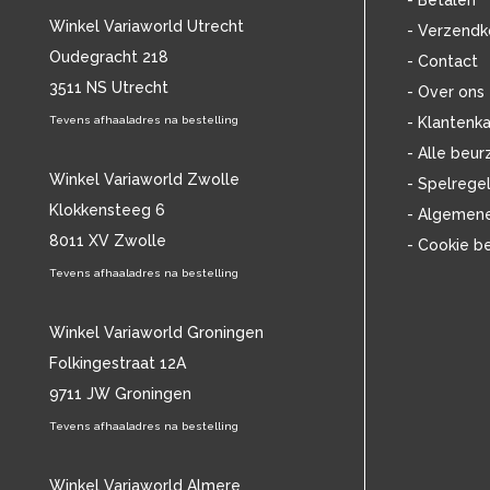
- Betalen
BOB DYLAN
(33)
Winkel Variaworld Utrecht
- Verzendk
BOB MARLEY & THE WAILERS
(13)
Oudegracht 218
- Contact
BOLLAND & BOLLAND
(12)
3511 NS Utrecht
BONEY M.
(18)
- Over ons
BONNIE ST. CLAIRE
(17)
Tevens afhaaladres na bestelling
- Klantenka
BONNIE TYLER
(11)
- Alle beur
BRANT BJORK
(11)
Winkel Variaworld Zwolle
- Spelrege
BRIAN JONESTOWN MASSACRE
(13)
Klokkensteeg 6
- Algemen
BROTHERHOOD OF MAN
(11)
8011 XV Zwolle
- Cookie b
BRYAN FERRY
(13)
BUCKS FIZZ
Tevens afhaaladres na bestelling
(11)
BUDDY HOLLY
(13)
BZN
(30)
Winkel Variaworld Groningen
C
(2376)
Folkingestraat 12A
CAMEL
(11)
9711 JW Groningen
CAT STEVENS
(19)
Tevens afhaaladres na bestelling
CHARLES MINGUS
(20)
CHET BAKER
(58)
CHILD
Winkel Variaworld Almere
(11)