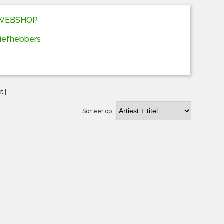
D WEBSHOP
liefhebbers
ot
|
Sorteer op