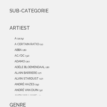
2021
(0)
2020
(0)
SUB-CATEGORIE
2019
(0)
2018
(0)
2017
(0)
ARTIEST
2016
(0)
2015
(0)
A
(2079)
A CERTAIN RATIO
(11)
ABBA
(26)
AC/DC
(32)
ADAMO
(20)
ADÈLE BLOEMENDAAL
(16)
ALAIN BARRIERE
(17)
ALVIN STARDUST
(17)
ANDRÉ HAZES
(29)
ANDRÉ VAN DUIN
(31)
ANDY WILLIAMS
(16)
ANITA MEYER
(12)
GENRE