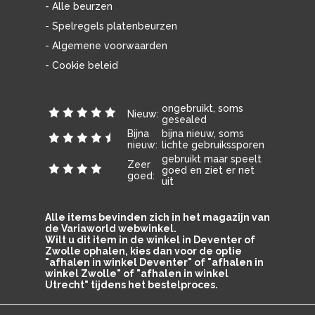
- Alle beurzen
- Spelregels platenbeurzen
- Algemene voorwaarden
- Cookie beleid
ongebruikt, soms
Nieuw:
gesealed
Bijna
bijna nieuw, soms
nieuw:
lichte gebruikssporen
gebruikt maar speelt
Zeer
goed en ziet er net
goed:
uit
Alle items bevinden zich in het magazijn van
de Variaworld webwinkel.
Wilt u dit item in de winkel in Deventer of
Zwolle ophalen, kies dan voor de optie
"afhalen in winkel Deventer" of "afhalen in
winkel Zwolle" of "afhalen in winkel
Utrecht" tijdens het bestelproces.