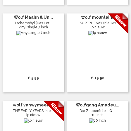
Wolf Maahn & Un...
wolf mountains
Tschernobyl (Das Let ...
SUPERHEAVY (nieuw)
vinyl single 7 inch
lp nieuw
€ 5.99
€ 19.90
wolf vanwymeers...
Wolfgang Amadeu...
THE EARLY YEARS (nie ...
Die Zauberflöte - Q ...
lp nieuw
10 Inch