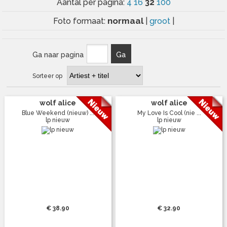
32
Aantal per pagina:
4
16
100
normaal
Foto formaat:
|
groot
|
Ga naar pagina
Ga
Sorteer op
wolf alice
wolf alice
Blue Weekend (nieuw) ...
My Love Is Cool (nie ...
lp nieuw
lp nieuw
€ 38.90
€ 32.90