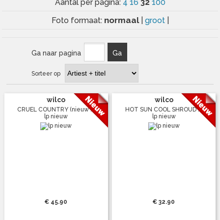
32
Aantal per pagina:
4
16
100
normaal
Foto formaat:
|
groot
|
Ga naar pagina
Ga
Sorteer op
wilco
wilco
CRUEL COUNTRY (nieuw ...
HOT SUN COOL SHROUD ...
lp nieuw
lp nieuw
€ 45.90
€ 32.90