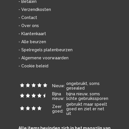
- Betalen
- Verzendkosten
- Contact
- Over ons
- Klantenkaart
- Alle beurzen
- Spelregels platenbeurzen
- Algemene voorwaarden
- Cookie beleid
ongebruikt, soms
Nieuw:
gesealed
Bijna
bijna nieuw, soms
nieuw:
lichte gebruikssporen
gebruikt maar speelt
Zeer
goed en ziet er net
goed:
uit
Alle items bevinden zich in het magazijn van