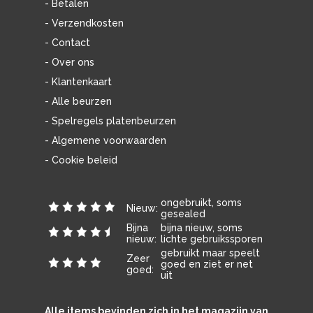
- Betalen
- Verzendkosten
- Contact
- Over ons
- Klantenkaart
- Alle beurzen
- Spelregels platenbeurzen
- Algemene voorwaarden
- Cookie beleid
ongebruikt, soms
Nieuw:
gesealed
Bijna
bijna nieuw, soms
nieuw:
lichte gebruikssporen
gebruikt maar speelt
Zeer
goed en ziet er net
goed:
uit
Alle items bevinden zich in het magazijn van