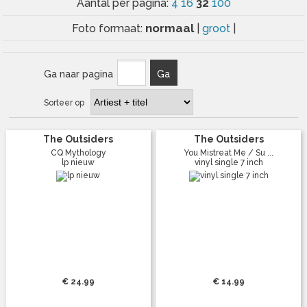
32
Aantal per pagina:
4
16
100
normaal
Foto formaat:
|
groot
|
Ga naar pagina
Ga
Sorteer op
The Outsiders
The Outsiders
CQ Mythology
You Mistreat Me / Su ...
lp nieuw
vinyl single 7 inch
€ 24.99
€ 14.99