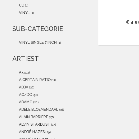
2021
(0)
CD
(1)
2020
(0)
VINYL
(1)
2019
(0)
€ 4.9
2018
(0)
SUB-CATEGORIE
2017
(0)
2016
(0)
VINYL SINGLE 7 INCH
(1)
2015
(0)
ARTIEST
A
(1912)
A CERTAIN RATIO
(11)
ABBA
(26)
AC/DC
(32)
ADAMO
(20)
ADÈLE BLOEMENDAAL
(16)
ALAIN BARRIERE
(17)
ALVIN STARDUST
(17)
ANDRÉ HAZES
(29)