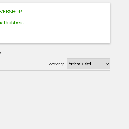
D WEBSHOP
liefhebbers
ot
|
Sorteer op