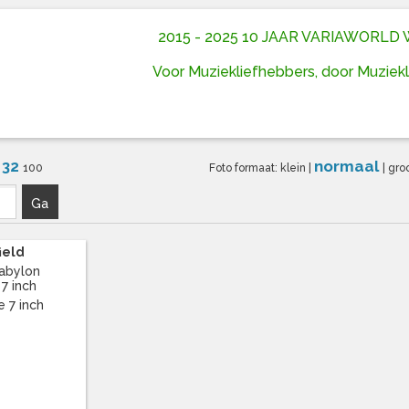
2015 - 2025 10 JAAR VARIAWORL
Voor Muziekliefhebbers, door Muziek
32
normaal
6
100
Foto formaat:
klein
|
|
gro
Ga
ield
abylon
 7 inch