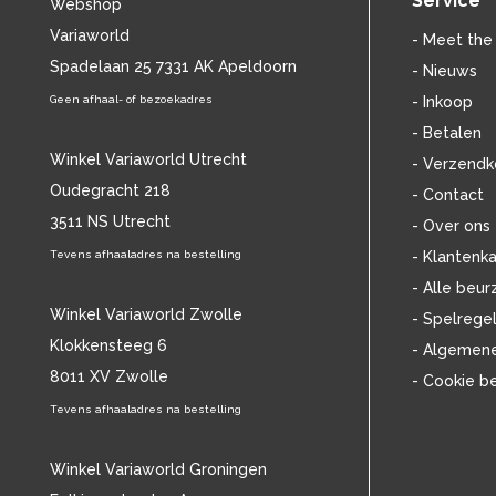
Service
Webshop
BILLIE HOLIDAY
(38)
Variaworld
BLANCMANGE
(12)
- Meet the
BOB DYLAN
Spadelaan 25 7331 AK Apeldoorn
(33)
- Nieuws
BOB MARLEY & THE WAILERS
(13)
Geen afhaal- of bezoekadres
- Inkoop
BOLLAND & BOLLAND
(12)
- Betalen
BONEY M.
(18)
Winkel Variaworld Utrecht
- Verzendk
BONNIE ST. CLAIRE
(17)
Oudegracht 218
- Contact
BONNIE TYLER
(11)
3511 NS Utrecht
BRANT BJORK
(11)
- Over ons
BRIAN JONESTOWN MASSACRE
(13)
Tevens afhaaladres na bestelling
- Klantenka
BROTHERHOOD OF MAN
(11)
- Alle beur
BRYAN FERRY
(13)
Winkel Variaworld Zwolle
- Spelrege
BUCKS FIZZ
(11)
Klokkensteeg 6
- Algemen
BUDDY HOLLY
(14)
8011 XV Zwolle
- Cookie b
BZN
(30)
C
Tevens afhaaladres na bestelling
(2220)
CAMEL
(11)
CAT STEVENS
(19)
Winkel Variaworld Groningen
CHARLES MINGUS
(20)