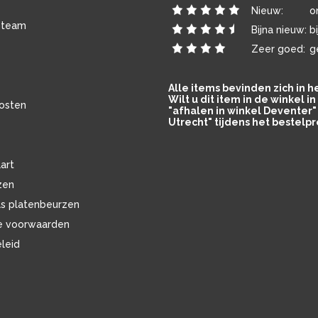
Nieuw:
o
 team
Bijna nieuw:
b
Zeer goed:
g
Alle items bevinden zich in 
Wilt u dit item in de winkel 
osten
"afhalen in winkel Deventer" 
Utrecht" tijdens het bestelpr
art
zen
ls platenbeurzen
e voorwaarden
eleid