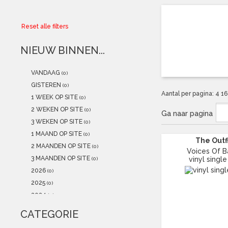
Collector
Reset alle filters
Aanbiedingen
NIEUW BINNEN...
Kadobonnen
VANDAAG
(0)
K-POP
(NEW)
GISTEREN
(0)
Aantal per pagina:
4
1
1 WEEK OP SITE
(0)
POSTERS
(NEW)
2 WEKEN OP SITE
(0)
Ga naar pagina
3 WEKEN OP SITE
(0)
Alle artikelen
1 MAAND OP SITE
(0)
The Outf
2 MAANDEN OP SITE
(0)
Voices Of B
3 MAANDEN OP SITE
vinyl single
(0)
2026
(0)
2025
(0)
2024
(0)
2023
(0)
CATEGORIE
2022
(1)