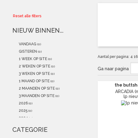
Collector
Reset alle filters
Aanbiedingen
NIEUW BINNEN...
Kadobonnen
VANDAAG
(0)
K-POP
(NEW)
GISTEREN
(0)
Aantal per pagina:
4
1
1 WEEK OP SITE
(0)
POSTERS
(NEW)
2 WEKEN OP SITE
(0)
Ga naar pagina
3 WEKEN OP SITE
(0)
Alle artikelen
1 MAAND OP SITE
(0)
the butts
2 MAANDEN OP SITE
(0)
ARCADIA (n
3 MAANDEN OP SITE
lp nie
(0)
2026
(0)
2025
(0)
2024
(0)
2023
(0)
CATEGORIE
2022
(0)