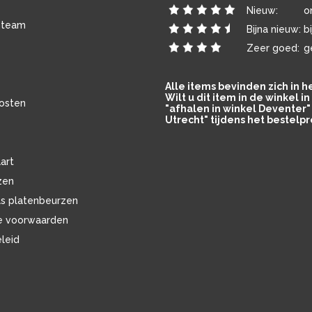
Nieuw:
o
 team
Bijna nieuw:
b
Zeer goed:
g
Alle items bevinden zich in 
Wilt u dit item in de winkel 
osten
"afhalen in winkel Deventer" 
Utrecht" tijdens het bestelpr
art
zen
ls platenbeurzen
e voorwaarden
eleid