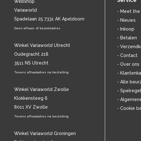
Service
Webshop
BILLIE HOLIDAY
(38)
Variaworld
BLANCMANGE
(12)
- Meet the
BOB DYLAN
Spadelaan 25 7331 AK Apeldoorn
(33)
- Nieuws
BOB MARLEY & THE WAILERS
(13)
Geen afhaal- of bezoekadres
- Inkoop
BOLLAND & BOLLAND
(12)
- Betalen
BONEY M.
(18)
Winkel Variaworld Utrecht
- Verzendk
BONNIE ST. CLAIRE
(17)
Oudegracht 218
- Contact
BONNIE TYLER
(11)
3511 NS Utrecht
BRANT BJORK
(11)
- Over ons
BRIAN JONESTOWN MASSACRE
(13)
Tevens afhaaladres na bestelling
- Klantenka
BROTHERHOOD OF MAN
(11)
- Alle beur
BRYAN FERRY
(13)
Winkel Variaworld Zwolle
- Spelrege
BUCKS FIZZ
(11)
Klokkensteeg 6
- Algemen
BUDDY HOLLY
(14)
8011 XV Zwolle
- Cookie b
BZN
(30)
C
Tevens afhaaladres na bestelling
(2220)
CAMEL
(11)
CAT STEVENS
(19)
Winkel Variaworld Groningen
CHARLES MINGUS
(20)