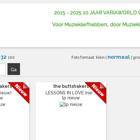
2015 - 2025 10 JAAR VARIAWORL
Voor Muziekliefhebbers, door Muziek
32
normaal
6
100
Foto formaat:
klein
|
|
gro
Ga
hakers
the buttshakers
ieuw)
LESSONS IN LOVE (nie ...
uw
lp nieuw