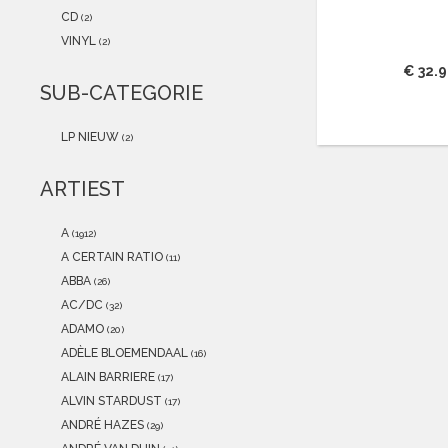
2021
(0)
CD
(2)
2020
(0)
VINYL
(2)
2019
(0)
€ 32.
2018
(0)
SUB-CATEGORIE
2017
(0)
2016
(0)
LP NIEUW
(2)
2015
(0)
ARTIEST
A
(1912)
A CERTAIN RATIO
(11)
ABBA
(26)
AC/DC
(32)
ADAMO
(20)
ADÈLE BLOEMENDAAL
(16)
ALAIN BARRIERE
(17)
ALVIN STARDUST
(17)
ANDRÉ HAZES
(29)