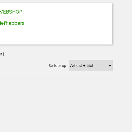
D WEBSHOP
liefhebbers
ot
|
Sorteer op