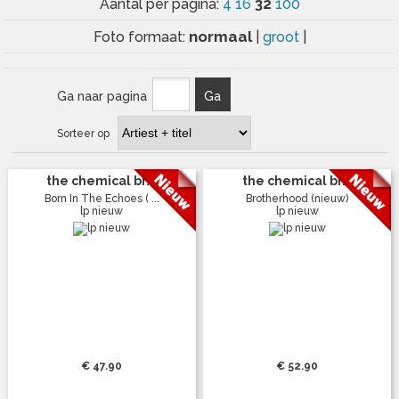
32
Aantal per pagina:
4
16
100
normaal
Foto formaat:
|
groot
|
Ga naar pagina
Ga
Sorteer op
the chemical br...
the chemical br...
Born In The Echoes ( ...
Brotherhood (nieuw)
lp nieuw
lp nieuw
€ 47.90
€ 52.90