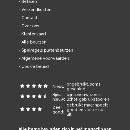
- Betalen
- Verzendkosten
- Contact
- Over ons
- Klantenkaart
- Alle beurzen
- Spelregels platenbeurzen
- Algemene voorwaarden
- Cookie beleid
ongebruikt, soms
Nieuw:
gesealed
Bijna
bijna nieuw, soms
nieuw:
lichte gebruikssporen
gebruikt maar speelt
Zeer
goed en ziet er net
goed:
uit
Alle items bevinden zich in het magazijn van