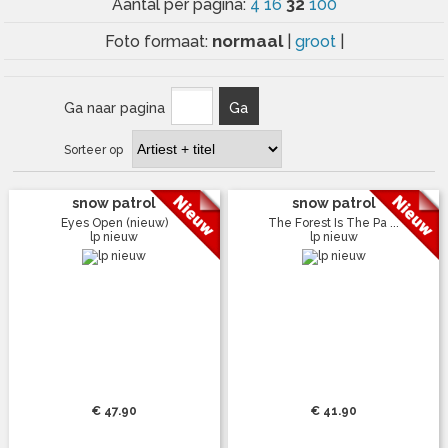
32
Aantal per pagina:
4
16
100
normaal
Foto formaat:
|
groot
|
Ga naar pagina
Ga
Sorteer op
snow patrol
snow patrol
Eyes Open (nieuw)
The Forest Is The Pa ...
lp nieuw
lp nieuw
€ 47.90
€ 41.90