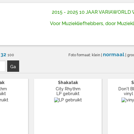
2015 - 2025 10 JAAR VARIAWORL
Voor Muziekliefhebbers, door Muziek
32
normaal
6
100
Foto formaat:
klein
|
|
gro
Ga
ak
Shakatak
S
ythm
City Rhythm
Don't Bl
ikt
LP gebruikt
vinyl