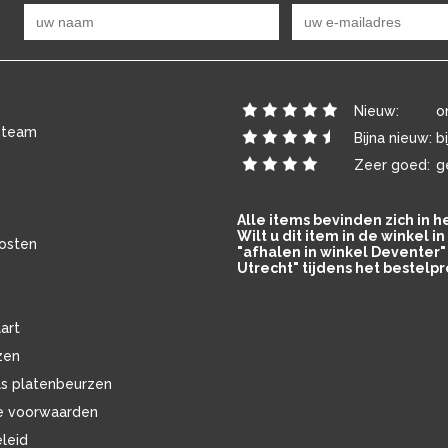
Nieuw:
o
 team
Bijna nieuw:
b
Zeer goed:
g
Alle items bevinden zich in 
Wilt u dit item in de winkel 
osten
"afhalen in winkel Deventer" 
Utrecht" tijdens het bestelpr
art
zen
ls platenbeurzen
e voorwaarden
eleid