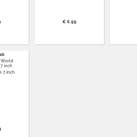
9
€ 6.99
ak
 World
 7 inch
9