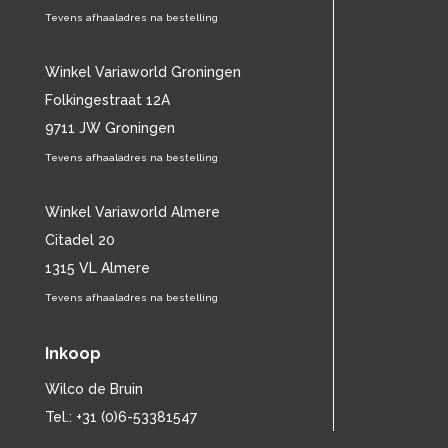
CAT STEVENS
Tevens afhaaladres na bestelling
(19)
CHARLES MINGUS
(20)
CHET BAKER
(58)
Winkel Variaworld Groningen
CHILD
(11)
Folkingestraat 12A
CHILLY GONZALES
(13)
9711 JW Groningen
CHRIS DE BURGH
(11)
Tevens afhaaladres na bestelling
CHUBBY CHECKER
(25)
CHUCK BERRY
(15)
CISKA PETERS
Winkel Variaworld Almere
(19)
CLIFF RICHARD
(77)
Citadel 20
CLUSTER
(11)
1315 VL Almere
CONNIE FRANCIS
(14)
Tevens afhaaladres na bestelling
CONNY VANDENBOS
(41)
CONRAD SCHNITZLER
(11)
Inkoop
CORRIE VAN GORP
(16)
CORRY
(27)
Wilco de Bruin
CORRY BROKKEN
(23)
Tel.: +31 (0)6-53381547
CREEDENCE CLEARWATER REVIVAL
(15)