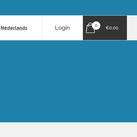
0
Login
|
Nederlands
€0,00