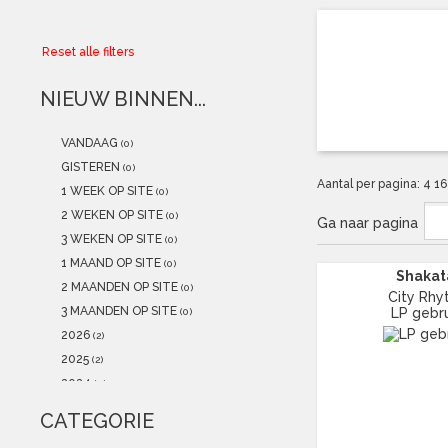
Collector
Reset alle filters
Aanbiedingen
NIEUW BINNEN...
Kadobonnen
VANDAAG
(0)
K-POP
(NEW)
GISTEREN
(0)
Aantal per pagina:
4
1
1 WEEK OP SITE
(0)
POSTERS
(NEW)
2 WEKEN OP SITE
(0)
Ga naar pagina
3 WEKEN OP SITE
(0)
Alle artikelen
1 MAAND OP SITE
(0)
Shakat
2 MAANDEN OP SITE
(0)
City Rh
3 MAANDEN OP SITE
LP gebru
(0)
2026
(2)
2025
(2)
2024
(0)
2023
(0)
CATEGORIE
2022
(0)