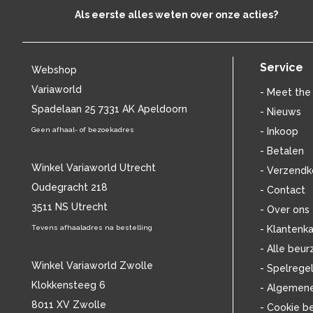
BENNY NEYMAN
(37)
Als eerste alles weten over onze acties?
BILL EVANS
(25)
BILLIE HOLIDAY
(38)
BLANCMANGE
(12)
Service
Webshop
BOB DYLAN
(33)
Variaworld
BOB MARLEY & THE WAILERS
(13)
- Meet the
BOLLAND & BOLLAND
Spadelaan 25 7331 AK Apeldoorn
(12)
- Nieuws
BONEY M.
(18)
Geen afhaal- of bezoekadres
- Inkoop
BONNIE ST. CLAIRE
(17)
- Betalen
BONNIE TYLER
(11)
Winkel Variaworld Utrecht
- Verzendk
BRANT BJORK
(11)
Oudegracht 218
- Contact
BRIAN JONESTOWN MASSACRE
(13)
3511 NS Utrecht
BROTHERHOOD OF MAN
(11)
- Over ons
BRYAN FERRY
(13)
Tevens afhaaladres na bestelling
- Klantenka
BUCKS FIZZ
(11)
- Alle beur
BUDDY HOLLY
(13)
Winkel Variaworld Zwolle
- Spelrege
BZN
(30)
Klokkensteeg 6
- Algemen
C
(2376)
8011 XV Zwolle
- Cookie b
CAMEL
(11)