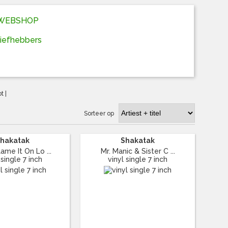
D WEBSHOP
liefhebbers
ot
|
Sorteer op
hakatak
Shakatak
ame It On Lo ...
Mr. Manic & Sister C ...
 single 7 inch
vinyl single 7 inch