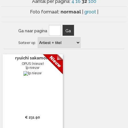
32
Aantal per pagina:
4
16
100
normaal
Foto formaat:
|
groot
|
Ga naar pagina
Ga
Sorteer op
ryuichi sakamoto
OPUS (nieuw)
lp nieuw
€ 231.90