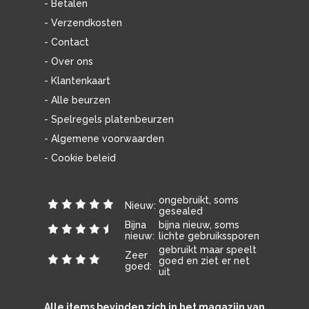
- Betalen
- Verzendkosten
- Contact
- Over ons
- Klantenkaart
- Alle beurzen
- Spelregels platenbeurzen
- Algemene voorwaarden
- Cookie beleid
ongebruikt, soms
Nieuw:
gesealed
Bijna
bijna nieuw, soms
nieuw:
lichte gebruikssporen
gebruikt maar speelt
Zeer
goed en ziet er net
goed:
uit
Alle items bevinden zich in het magazijn van