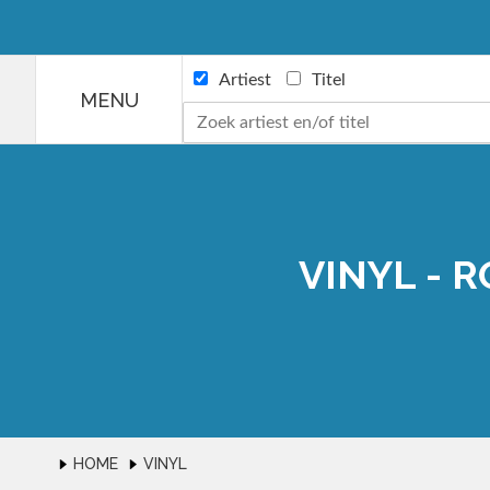
Artiest
Titel
MENU
Nieuw binnen
Pre-order
VINYL - 
CD
VINYL
DVD/Blu-ray
Merchandise
Vinyl benodigdheden
HOME
VINYL