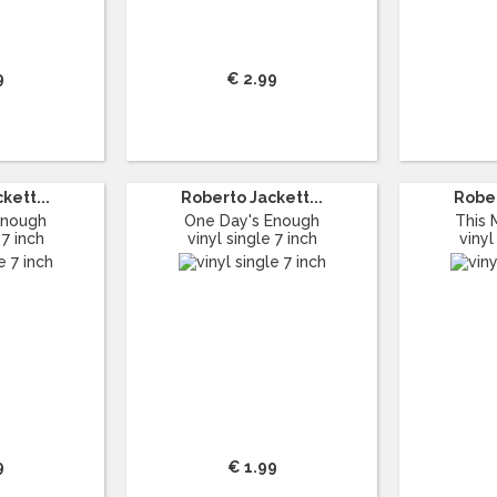
9
€ 2.99
kett...
Roberto Jackett...
Rober
Enough
One Day's Enough
This 
 7 inch
vinyl single 7 inch
vinyl
9
€ 1.99