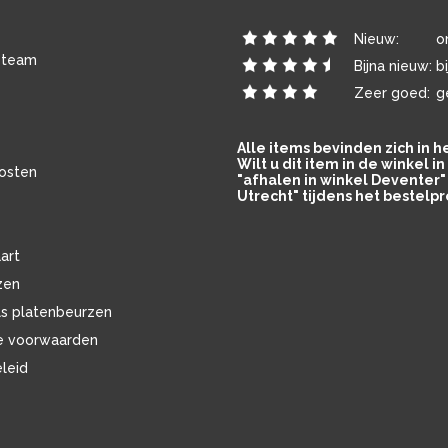
Nieuw:
o
 team
Bijna nieuw:
b
Zeer goed:
g
Alle items bevinden zich in 
Wilt u dit item in de winkel 
osten
"afhalen in winkel Deventer" 
Utrecht" tijdens het bestelpr
art
zen
ls platenbeurzen
e voorwaarden
eleid