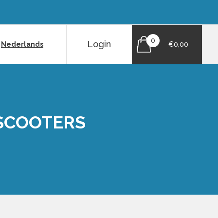
0
Login
|
Nederlands
€0,00
 SCOOTERS