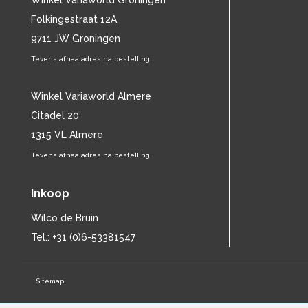
Winkel Variaworld Groningen
CHARLES MINGUS
(20)
Folkingestraat 12A
CHET BAKER
(58)
9711 JW Groningen
CHILD
(11)
Tevens afhaaladres na bestelling
CHILLY GONZALES
(13)
CHRIS DE BURGH
(11)
CHUBBY CHECKER
Winkel Variaworld Almere
(25)
CHUCK BERRY
(15)
Citadel 20
CISKA PETERS
(19)
1315 VL Almere
CLIFF RICHARD
(77)
Tevens afhaaladres na bestelling
CLUSTER
(11)
CONNIE FRANCIS
(14)
Inkoop
CONNY VANDENBOS
(41)
CONRAD SCHNITZLER
(11)
Wilco de Bruin
CORRIE VAN GORP
(16)
Tel.: +31 (0)6-53381547
CORRY
(27)
CORRY BROKKEN
(23)
CREEDENCE CLEARWATER REVIVAL
Sitemap
(15)
CULTURE CLUB
(11)