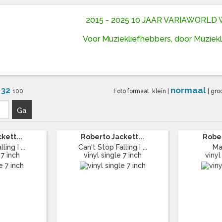
2015 - 2025 10 JAAR VARIAWORL
Voor Muziekliefhebbers, door Muziek
32
normaal
6
100
Foto formaat:
klein
|
|
gro
Ga
kett...
Roberto Jackett...
Rober
ing I ...
Can't Stop Falling I ...
Ma
 7 inch
vinyl single 7 inch
vinyl