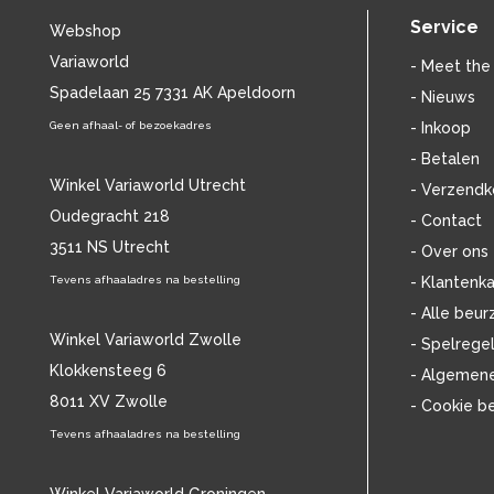
BILL EVANS
(25)
Service
Webshop
BILLIE HOLIDAY
(38)
Variaworld
BLANCMANGE
(12)
- Meet the
BOB DYLAN
Spadelaan 25 7331 AK Apeldoorn
(33)
- Nieuws
BOB MARLEY & THE WAILERS
(13)
Geen afhaal- of bezoekadres
- Inkoop
BOLLAND & BOLLAND
(12)
- Betalen
BONEY M.
(18)
Winkel Variaworld Utrecht
- Verzendk
BONNIE ST. CLAIRE
(17)
Oudegracht 218
- Contact
BONNIE TYLER
(11)
3511 NS Utrecht
BRANT BJORK
(11)
- Over ons
BRIAN JONESTOWN MASSACRE
(13)
Tevens afhaaladres na bestelling
- Klantenka
BROTHERHOOD OF MAN
(11)
- Alle beur
BRYAN FERRY
(13)
Winkel Variaworld Zwolle
- Spelrege
BUCKS FIZZ
(11)
Klokkensteeg 6
- Algemen
BUDDY HOLLY
(13)
8011 XV Zwolle
- Cookie b
BZN
(30)
C
Tevens afhaaladres na bestelling
(2375)
CAMEL
(11)
CAT STEVENS
(19)