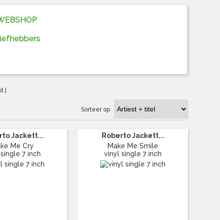
D WEBSHOP
liefhebbers
ot
|
Sorteer op
to Jackett...
Roberto Jackett...
ke Me Cry
Make Me Smile
 single 7 inch
vinyl single 7 inch