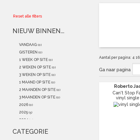
Collector
Reset alle filters
Aanbiedingen
NIEUW BINNEN...
Kadobonnen
VANDAAG
(0)
K-POP
(NEW)
GISTEREN
(0)
Aantal per pagina:
4
1
1 WEEK OP SITE
(0)
POSTERS
(NEW)
2 WEKEN OP SITE
(0)
Ga naar pagina
3 WEKEN OP SITE
(0)
Alle artikelen
1 MAAND OP SITE
(0)
Roberto Jac
2 MAANDEN OP SITE
(0)
Can't Stop Fall
3 MAANDEN OP SITE
vinyl single
(0)
2026
(0)
2025
(5)
2024
(0)
2023
(1)
CATEGORIE
2022
(0)