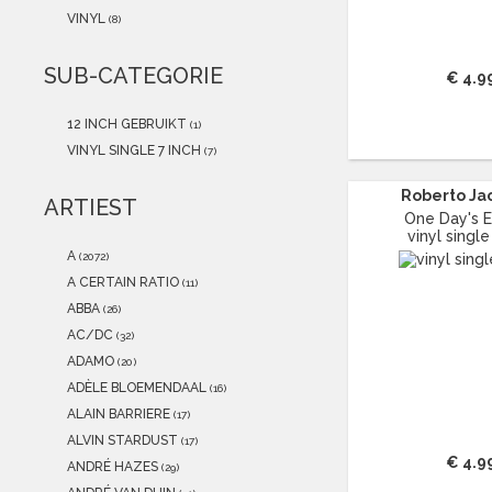
2021
(1)
VINYL
(8)
2020
(0)
2019
(0)
SUB-CATEGORIE
€ 4.9
2018
(0)
2017
(1)
12 INCH GEBRUIKT
(1)
2016
(0)
VINYL SINGLE 7 INCH
(7)
2015
(0)
Roberto Jac
ARTIEST
One Day's 
vinyl single
A
(2072)
A CERTAIN RATIO
(11)
ABBA
(26)
AC/DC
(32)
ADAMO
(20)
ADÈLE BLOEMENDAAL
(16)
ALAIN BARRIERE
(17)
ALVIN STARDUST
(17)
€ 4.9
ANDRÉ HAZES
(29)