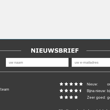
Nieuw:
o
 team
Bijna nieuw:
b
Zeer goed:
g