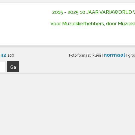
2015 - 2025 10 JAAR VARIAWORL
Voor Muziekliefhebbers, door Muziek
32
normaal
6
100
Foto formaat:
klein
|
|
gro
Ga