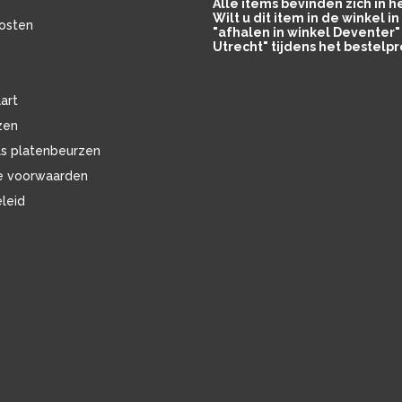
Alle items bevinden zich in 
Wilt u dit item in de winkel 
osten
"afhalen in winkel Deventer" 
Utrecht" tijdens het bestelpr
art
zen
ls platenbeurzen
e voorwaarden
eleid