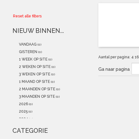
Collector
Reset alle filters
Aanbiedingen
NIEUW BINNEN...
Kadobonnen
VANDAAG
(0)
K-POP
(NEW)
GISTEREN
(0)
Aantal per pagina:
4
1
1 WEEK OP SITE
(0)
POSTERS
(NEW)
2 WEKEN OP SITE
(0)
Ga naar pagina
3 WEKEN OP SITE
(0)
Alle artikelen
1 MAAND OP SITE
(0)
2 MAANDEN OP SITE
(0)
3 MAANDEN OP SITE
(0)
2026
(0)
2025
(0)
2024
(0)
2023
(0)
CATEGORIE
2022
(0)