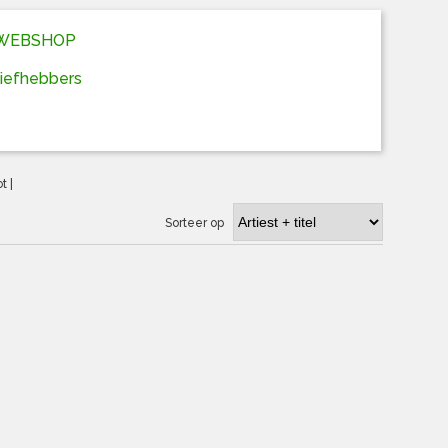
D WEBSHOP
liefhebbers
ot
|
Sorteer op