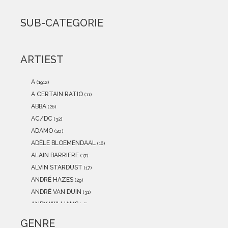
2021
(0)
2020
(0)
SUB-CATEGORIE
2019
(0)
2018
(0)
2017
(0)
ARTIEST
2016
(0)
2015
(0)
A
(1912)
A CERTAIN RATIO
(11)
ABBA
(26)
AC/DC
(32)
ADAMO
(20)
ADÈLE BLOEMENDAAL
(16)
ALAIN BARRIERE
(17)
ALVIN STARDUST
(17)
ANDRÉ HAZES
(29)
ANDRÉ VAN DUIN
(31)
ANDY WILLIAMS
(16)
ANITA MEYER
(12)
GENRE