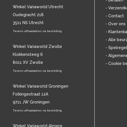
- Betalen
BOB MARLEY & THE WAILERS
(13)
Winkel Variaworld Utrecht
- Verzendk
BOLLAND & BOLLAND
(12)
Oudegracht 218
- Contact
BONEY M.
(18)
3511 NS Utrecht
BONNIE ST. CLAIRE
(17)
- Over ons
BONNIE TYLER
(11)
Tevens afhaaladres na bestelling
- Klantenka
BRANT BJORK
(11)
- Alle beur
BRIAN JONESTOWN MASSACRE
(13)
Winkel Variaworld Zwolle
- Spelrege
BROTHERHOOD OF MAN
(11)
Klokkensteeg 6
- Algemen
BRYAN FERRY
(13)
8011 XV Zwolle
- Cookie b
BUCKS FIZZ
(11)
BUDDY HOLLY
Tevens afhaaladres na bestelling
(14)
BZN
(30)
C
(2220)
Winkel Variaworld Groningen
CAMEL
(11)
Folkingestraat 12A
CAT STEVENS
(19)
9711 JW Groningen
CHARLES MINGUS
(20)
Tevens afhaaladres na bestelling
CHET BAKER
(58)
CHILD
(11)
CHILLY GONZALES
Winkel Variaworld Almere
(13)