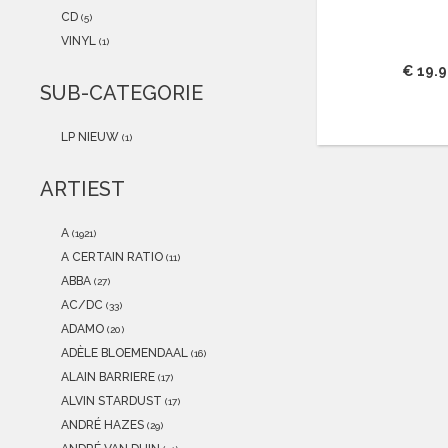
2021
(0)
CD
(5)
2020
(0)
VINYL
(1)
2019
(0)
€ 19.
2018
(0)
SUB-CATEGORIE
2017
(0)
2016
(0)
LP NIEUW
(1)
2015
(0)
ARTIEST
A
(1921)
A CERTAIN RATIO
(11)
ABBA
(27)
AC/DC
(33)
ADAMO
(20)
ADÈLE BLOEMENDAAL
(16)
ALAIN BARRIERE
(17)
ALVIN STARDUST
(17)
ANDRÉ HAZES
(29)