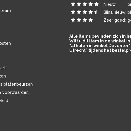
Nieuw:
o
 team
Bijna nieuw:
b
Zeer goed:
g
Alle items bevinden zich in 
Wilt u dit item in de winkel 
osten
"afhalen in winkel Deventer" 
Utrecht" tijdens het bestelpr
art
zen
ls platenbeurzen
e voorwaarden
eleid