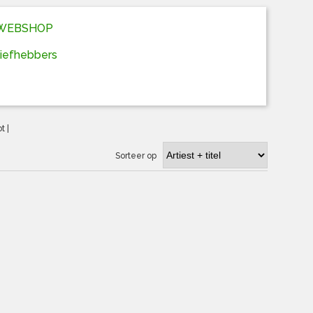
D WEBSHOP
liefhebbers
ot
|
Sorteer op