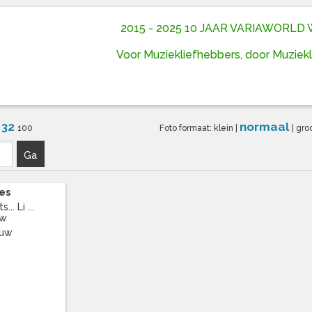
2015 - 2025 10 JAAR VARIAWORL
Voor Muziekliefhebbers, door Muziek
32
normaal
6
100
Foto formaat:
klein
|
|
gro
Ga
es
.. Li ...
uw