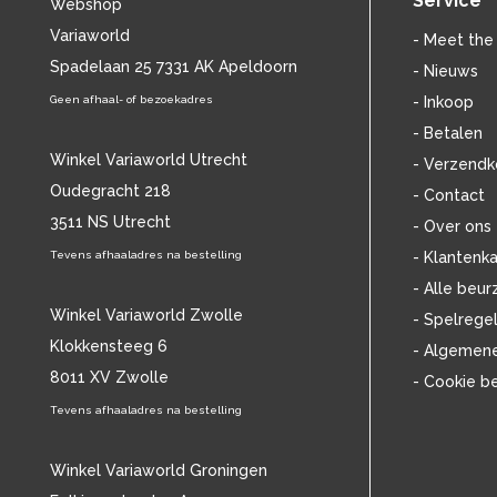
Service
Webshop
BILLIE HOLIDAY
(36)
Variaworld
BLANCMANGE
(12)
- Meet the
BOB DYLAN
Spadelaan 25 7331 AK Apeldoorn
(33)
- Nieuws
BOB MARLEY & THE WAILERS
(14)
Geen afhaal- of bezoekadres
- Inkoop
BOLLAND & BOLLAND
(12)
- Betalen
BONEY M.
(18)
Winkel Variaworld Utrecht
- Verzendk
BONNIE ST. CLAIRE
(17)
Oudegracht 218
- Contact
BRANT BJORK
(11)
3511 NS Utrecht
BRIAN JONESTOWN MASSACRE
(12)
- Over ons
BROTHERHOOD OF MAN
(11)
Tevens afhaaladres na bestelling
- Klantenka
BRYAN FERRY
(13)
- Alle beur
BUCKS FIZZ
(11)
Winkel Variaworld Zwolle
- Spelrege
BUDDY HOLLY
(14)
Klokkensteeg 6
- Algemen
BZN
(30)
8011 XV Zwolle
- Cookie b
C
(2220)
CAMEL
Tevens afhaaladres na bestelling
(11)
CAT STEVENS
(19)
CHARLES MINGUS
(20)
Winkel Variaworld Groningen
CHET BAKER
(58)