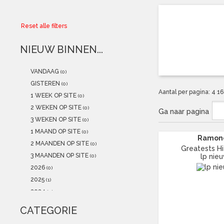
Collector
Reset alle filters
Aanbiedingen
NIEUW BINNEN...
Kadobonnen
VANDAAG
(0)
K-POP
(NEW)
GISTEREN
(0)
Aantal per pagina:
4
1
1 WEEK OP SITE
(0)
POSTERS
(NEW)
2 WEKEN OP SITE
(0)
Ga naar pagina
3 WEKEN OP SITE
(0)
Alle artikelen
1 MAAND OP SITE
(0)
Ramon
2 MAANDEN OP SITE
(0)
Greatests Hits.
3 MAANDEN OP SITE
lp nie
(0)
2026
(0)
2025
(1)
2024
(0)
2023
(0)
CATEGORIE
2022
(0)