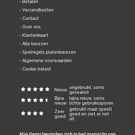
- Betalen
- Verzendkosten
- Contact
- Over ons
- Klantenkaart
- Alle beurzen
- Spelregels platenbeurzen
- Algemene voorwaarden
- Cookie beleid
ongebruikt, soms
Nieuw:
gesealed
Bijna
bijna nieuw, soms
nieuw:
lichte gebruikssporen
gebruikt maar speelt
Zeer
goed en ziet er net
goed:
uit
Alle items bevinden zich in het magazijn van