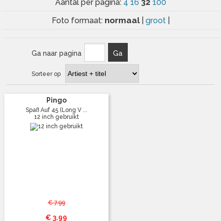
32
Aantal per pagina:
4
16
100
normaal
Foto formaat:
|
groot
|
Ga naar pagina
Ga
Sorteer op
Pingo
Spaß Auf 45 (Long V ...
12 inch gebruikt
€ 7.99
€ 3.99