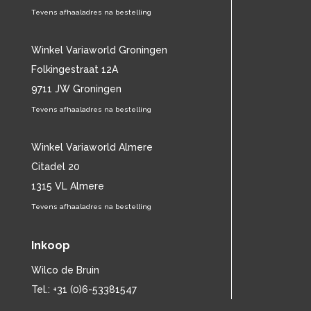
CAT STEVENS
Tevens afhaaladres na bestelling
(19)
CHARLES MINGUS
(20)
CHET BAKER
(57)
Winkel Variaworld Groningen
CHILD
(11)
Folkingestraat 12A
CHILLY GONZALES
(13)
9711 JW Groningen
CHRIS DE BURGH
(11)
Tevens afhaaladres na bestelling
CHUBBY CHECKER
(25)
CHUCK BERRY
(15)
CISKA PETERS
Winkel Variaworld Almere
(19)
CLIFF RICHARD
(77)
Citadel 20
CLUSTER
(11)
1315 VL Almere
CONNIE FRANCIS
(14)
Tevens afhaaladres na bestelling
CONNY VANDENBOS
(41)
CONRAD SCHNITZLER
(11)
Inkoop
CORRIE VAN GORP
(16)
CORRY
(27)
Wilco de Bruin
CORRY BROKKEN
(23)
Tel.: +31 (0)6-53381547
CREEDENCE CLEARWATER REVIVAL
(15)