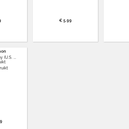
9
€ 5.99
mon
(U.S. ...
ikt
99