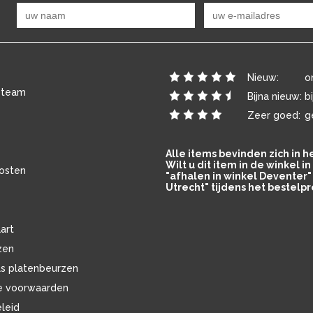
Nieuw:
o
 team
Bijna nieuw:
b
Zeer goed:
g
Alle items bevinden zich in 
Wilt u dit item in de winkel 
osten
"afhalen in winkel Deventer" 
Utrecht" tijdens het bestelpr
art
zen
ls platenbeurzen
e voorwaarden
eleid