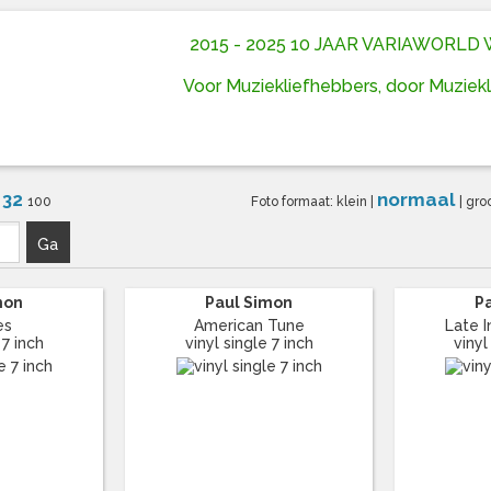
2015 - 2025 10 JAAR VARIAWORL
Voor Muziekliefhebbers, door Muziek
32
normaal
6
100
Foto formaat:
klein
|
|
gro
Ga
mon
Paul Simon
P
es
American Tune
Late 
 7 inch
vinyl single 7 inch
vinyl