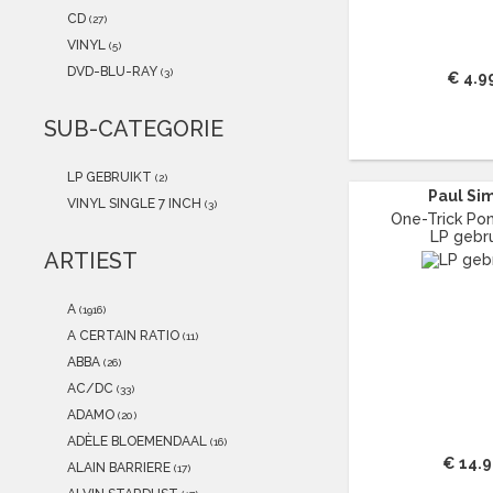
2021
(1)
CD
(27)
2020
(0)
VINYL
(5)
2019
(0)
DVD-BLU-RAY
(3)
€ 4.9
2018
(0)
2017
(0)
SUB-CATEGORIE
2016
(0)
2015
(0)
LP GEBRUIKT
(2)
Paul Si
VINYL SINGLE 7 INCH
(3)
One-Trick Pony 
LP gebru
ARTIEST
A
(1916)
A CERTAIN RATIO
(11)
ABBA
(26)
AC/DC
(33)
ADAMO
(20)
ADÈLE BLOEMENDAAL
(16)
€ 14.
ALAIN BARRIERE
(17)