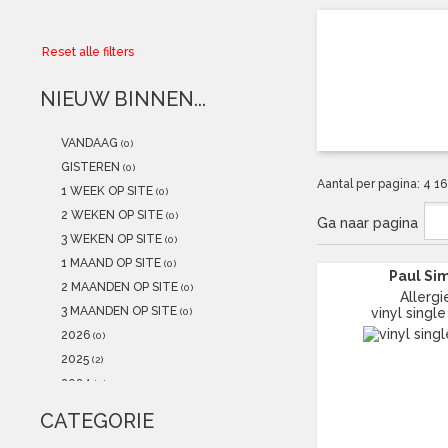
Collector
Reset alle filters
Aanbiedingen
NIEUW BINNEN...
Kadobonnen
VANDAAG
(0)
K-POP
(NEW)
GISTEREN
(0)
Aantal per pagina:
4
1
1 WEEK OP SITE
(0)
POSTERS
(NEW)
2 WEKEN OP SITE
(0)
Ga naar pagina
3 WEKEN OP SITE
(0)
Alle artikelen
1 MAAND OP SITE
(0)
Paul Si
2 MAANDEN OP SITE
(0)
Allergi
3 MAANDEN OP SITE
vinyl single
(0)
2026
(0)
2025
(2)
2024
(0)
2023
(2)
CATEGORIE
2022
(0)