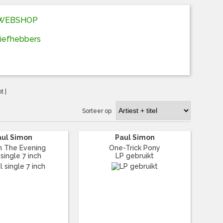
D WEBSHOP
liefhebbers
ot
|
Sorteer op
aul Simon
Paul Simon
In The Evening
One-Trick Pony
 single 7 inch
LP gebruikt