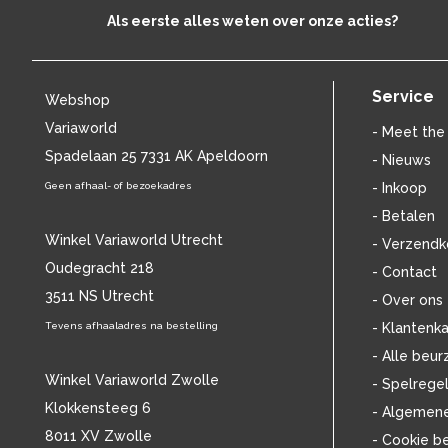
BENNY NEYMAN
(37)
Als eerste alles weten over onze acties?
BILL EVANS
(24)
BILLIE HOLIDAY
(36)
BLANCMANGE
(12)
Service
Webshop
BOB DYLAN
(33)
Variaworld
BOB MARLEY & THE WAILERS
(13)
- Meet the
BOLLAND & BOLLAND
Spadelaan 25 7331 AK Apeldoorn
(12)
- Nieuws
BONEY M.
(18)
Geen afhaal- of bezoekadres
- Inkoop
BONNIE ST. CLAIRE
(17)
- Betalen
BONNIE TYLER
(11)
Winkel Variaworld Utrecht
- Verzendk
BRANT BJORK
(11)
Oudegracht 218
- Contact
BRIAN JONESTOWN MASSACRE
(13)
3511 NS Utrecht
BROTHERHOOD OF MAN
(11)
- Over ons
BRYAN FERRY
(13)
Tevens afhaaladres na bestelling
- Klantenka
BUCKS FIZZ
(11)
- Alle beur
BUDDY HOLLY
(14)
Winkel Variaworld Zwolle
- Spelrege
BZN
(30)
Klokkensteeg 6
- Algemen
C
(2222)
8011 XV Zwolle
- Cookie b
CAMEL
(11)