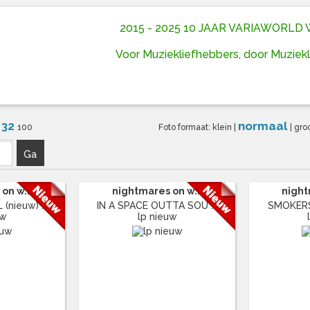
2015 - 2025 10 JAAR VARIAWORL
Voor Muziekliefhebbers, door Muziek
32
normaal
6
100
Foto formaat:
klein
|
|
gro
Ga
on w...
nightmares on w...
night
nieuw) ...
IN A SPACE OUTTA SOU ...
SMOKERS 
uw
lp nieuw