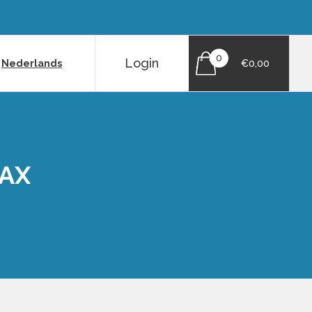
0
Login
|
Nederlands
€0,00
WAX