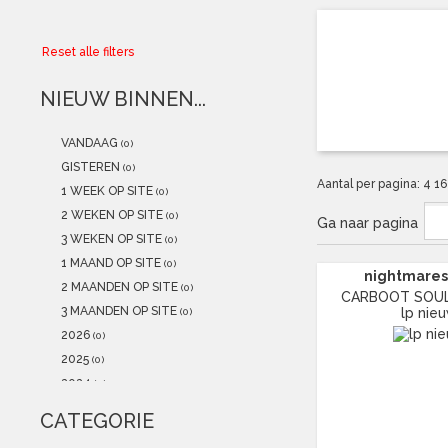
Collector
Reset alle filters
Aanbiedingen
NIEUW BINNEN...
Kadobonnen
VANDAAG
(0)
K-POP
(NEW)
GISTEREN
(0)
Aantal per pagina:
4
1
1 WEEK OP SITE
(0)
POSTERS
(NEW)
2 WEKEN OP SITE
(0)
Ga naar pagina
3 WEKEN OP SITE
(0)
Alle artikelen
1 MAAND OP SITE
(0)
nightmares 
2 MAANDEN OP SITE
(0)
CARBOOT SOUL (
3 MAANDEN OP SITE
lp nie
(0)
2026
(0)
2025
(0)
2024
(0)
2023
(0)
CATEGORIE
2022
(0)