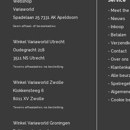
Service
Webshop
BILL EVANS
(25)
Variaworld
BILLIE HOLIDAY
(38)
- Meet the
BLANCMANGE
Spadelaan 25 7331 AK Apeldoorn
(12)
- Nieuws
BOB DYLAN
(33)
Geen afhaal- of bezoekadres
- Inkoop
BOB MARLEY & THE WAILERS
(13)
- Betalen
BOLLAND & BOLLAND
(12)
Winkel Variaworld Utrecht
- Verzendk
BONEY M.
(18)
Oudegracht 218
- Contact
BONNIE ST. CLAIRE
(17)
3511 NS Utrecht
BONNIE TYLER
(11)
- Over ons
BRANT BJORK
(11)
Tevens afhaaladres na bestelling
- Klantenka
BRIAN JONESTOWN MASSACRE
(13)
- Alle beur
BROTHERHOOD OF MAN
(11)
Winkel Variaworld Zwolle
- Spelrege
BRYAN FERRY
(13)
Klokkensteeg 6
- Algemen
BUCKS FIZZ
(11)
8011 XV Zwolle
- Cookie b
BUDDY HOLLY
(13)
BZN
Tevens afhaaladres na bestelling
(30)
C
(2376)
CAMEL
(11)
Winkel Variaworld Groningen
CAT STEVENS
(19)