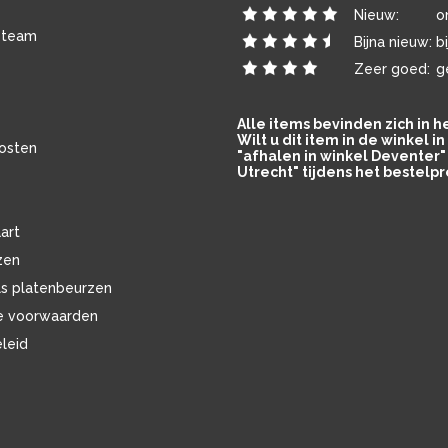
Nieuw:
o
 team
Bijna nieuw:
b
Zeer goed:
g
Alle items bevinden zich in 
Wilt u dit item in de winkel 
osten
"afhalen in winkel Deventer" 
Utrecht" tijdens het bestelpr
art
zen
ls platenbeurzen
e voorwaarden
eleid