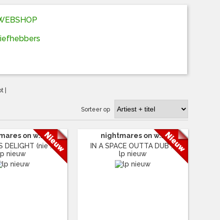
D WEBSHOP
liefhebbers
ot
|
Sorteer op
mares on w...
nightmares on w...
DELIGHT (nie ...
IN A SPACE OUTTA DUB ...
lp nieuw
lp nieuw