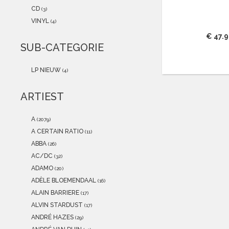
2021
(0)
CD
(3)
2020
(0)
VINYL
(4)
2019
(0)
€ 47.
2018
(0)
SUB-CATEGORIE
2017
(0)
2016
(0)
LP NIEUW
(4)
2015
(0)
ARTIEST
A
(2079)
A CERTAIN RATIO
(11)
ABBA
(26)
AC/DC
(32)
ADAMO
(20)
ADÈLE BLOEMENDAAL
(16)
ALAIN BARRIERE
(17)
ALVIN STARDUST
(17)
ANDRÉ HAZES
(29)