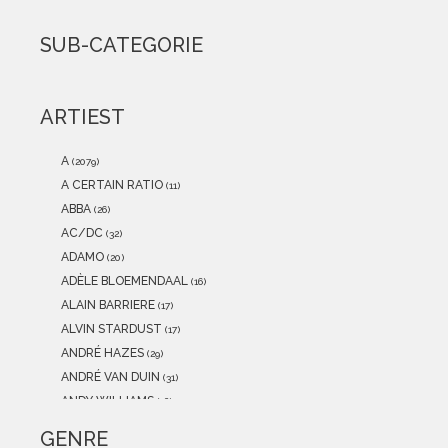
2021
(0)
2020
(0)
SUB-CATEGORIE
2019
(0)
2018
(0)
2017
(0)
ARTIEST
2016
(0)
2015
(0)
A
(2079)
A CERTAIN RATIO
(11)
ABBA
(26)
AC/DC
(32)
ADAMO
(20)
ADÈLE BLOEMENDAAL
(16)
ALAIN BARRIERE
(17)
ALVIN STARDUST
(17)
ANDRÉ HAZES
(29)
ANDRÉ VAN DUIN
(31)
ANDY WILLIAMS
(16)
ANITA MEYER
(12)
GENRE