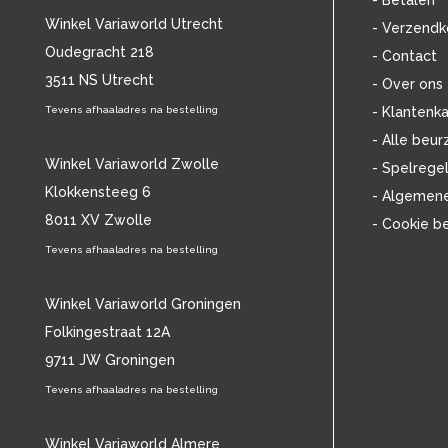
- Betalen
BOB DYLAN
(33)
Winkel Variaworld Utrecht
- Verzendk
BOB MARLEY & THE WAILERS
(13)
Oudegracht 218
- Contact
BOLLAND & BOLLAND
(12)
3511 NS Utrecht
BONEY M.
(18)
- Over ons
BONNIE ST. CLAIRE
(17)
Tevens afhaaladres na bestelling
- Klantenka
BONNIE TYLER
(11)
- Alle beur
BRANT BJORK
(11)
Winkel Variaworld Zwolle
- Spelrege
BRIAN JONESTOWN MASSACRE
(13)
Klokkensteeg 6
- Algemen
BROTHERHOOD OF MAN
(11)
8011 XV Zwolle
- Cookie b
BRYAN FERRY
(13)
BUCKS FIZZ
Tevens afhaaladres na bestelling
(11)
BUDDY HOLLY
(13)
BZN
(30)
Winkel Variaworld Groningen
C
(2376)
Folkingestraat 12A
CAMEL
(11)
9711 JW Groningen
CAT STEVENS
(19)
Tevens afhaaladres na bestelling
CHARLES MINGUS
(20)
CHET BAKER
(58)
CHILD
Winkel Variaworld Almere
(11)