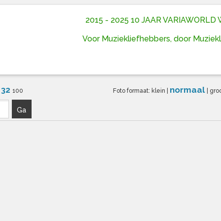
2015 - 2025 10 JAAR VARIAWORL
Voor Muziekliefhebbers, door Muziek
32
normaal
6
100
Foto formaat:
klein
|
|
gro
Ga