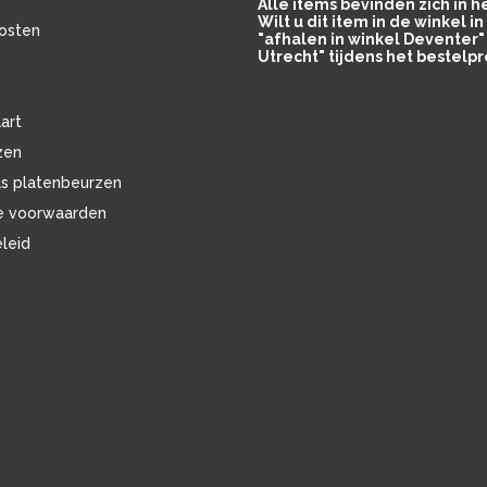
Alle items bevinden zich in 
Wilt u dit item in de winkel 
osten
"afhalen in winkel Deventer" 
Utrecht" tijdens het bestelpr
art
zen
ls platenbeurzen
e voorwaarden
eleid