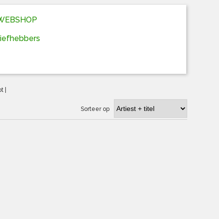
D WEBSHOP
liefhebbers
ot
|
Sorteer op