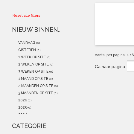
Collector
Reset alle filters
Aanbiedingen
NIEUW BINNEN...
Kadobonnen
VANDAAG
(0)
K-POP
(NEW)
GISTEREN
(0)
Aantal per pagina:
4
1
1 WEEK OP SITE
(0)
POSTERS
(NEW)
2 WEKEN OP SITE
(0)
Ga naar pagina
3 WEKEN OP SITE
(0)
Alle artikelen
1 MAAND OP SITE
(0)
2 MAANDEN OP SITE
(0)
3 MAANDEN OP SITE
(0)
2026
(0)
2025
(0)
2024
(0)
2023
(0)
CATEGORIE
2022
(0)