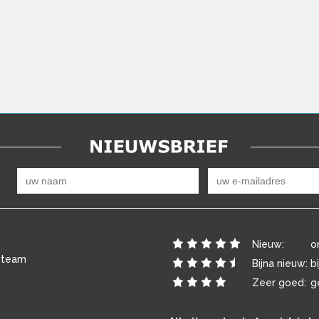
Nieuw:
o
 team
Bijna nieuw:
b
Zeer goed:
g