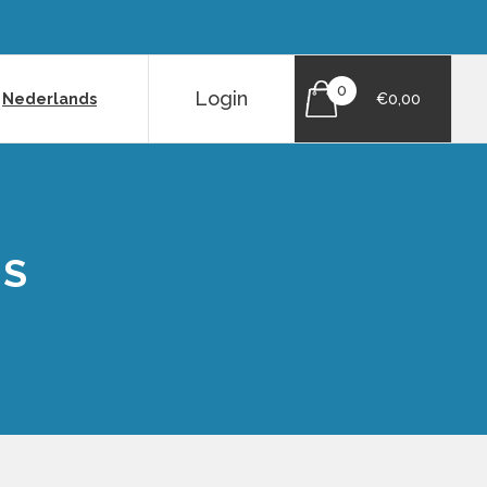
0
Login
|
Nederlands
€0,00
NS