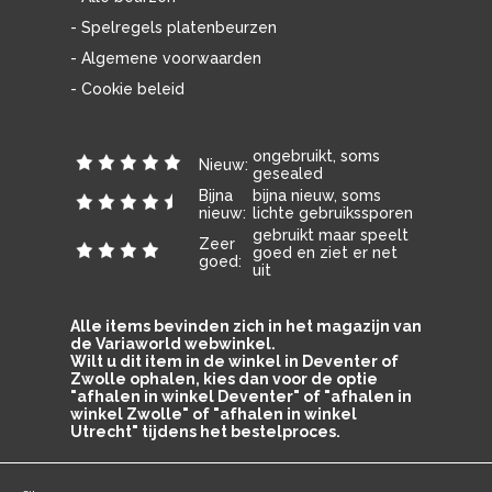
- Spelregels platenbeurzen
- Algemene voorwaarden
- Cookie beleid
ongebruikt, soms
Nieuw:
gesealed
Bijna
bijna nieuw, soms
nieuw:
lichte gebruikssporen
gebruikt maar speelt
Zeer
goed en ziet er net
goed:
uit
Alle items bevinden zich in het magazijn van
de Variaworld webwinkel.
Wilt u dit item in de winkel in Deventer of
Zwolle ophalen, kies dan voor de optie
"afhalen in winkel Deventer" of "afhalen in
winkel Zwolle" of "afhalen in winkel
Utrecht" tijdens het bestelproces.