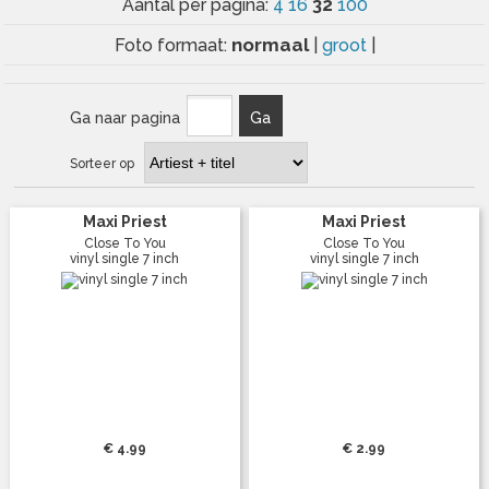
32
Aantal per pagina:
4
16
100
normaal
Foto formaat:
|
groot
|
Ga naar pagina
Ga
Sorteer op
Maxi Priest
Maxi Priest
Close To You
Close To You
vinyl single 7 inch
vinyl single 7 inch
€ 4.99
€ 2.99