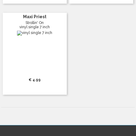
Maxi Priest
Strollin' On
vinyl single 7 inch
€ 4.99