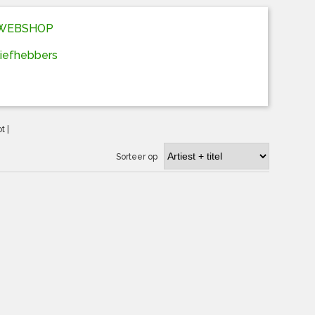
D WEBSHOP
liefhebbers
ot
|
Sorteer op