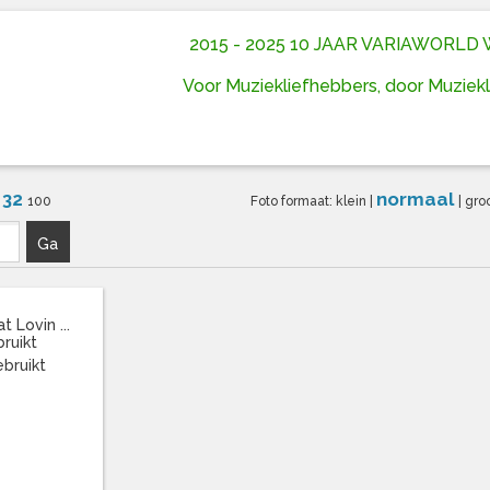
2015 - 2025 10 JAAR VARIAWORL
Voor Muziekliefhebbers, door Muziek
32
normaal
6
100
Foto formaat:
klein
|
|
gro
Ga
 Lovin ...
bruikt