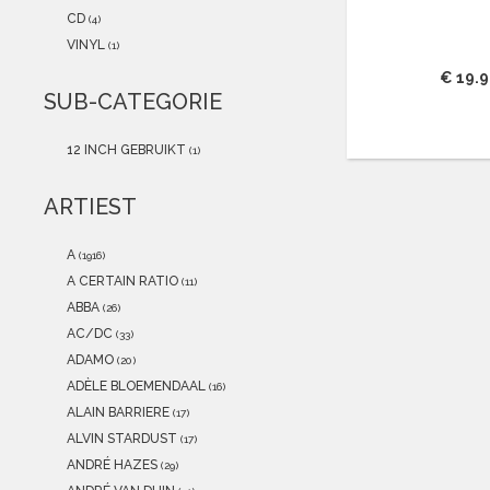
2021
(0)
CD
(4)
2020
(0)
VINYL
(1)
2019
(0)
€ 19.
2018
(0)
SUB-CATEGORIE
2017
(0)
2016
(0)
12 INCH GEBRUIKT
(1)
2015
(0)
ARTIEST
A
(1916)
A CERTAIN RATIO
(11)
ABBA
(26)
AC/DC
(33)
ADAMO
(20)
ADÈLE BLOEMENDAAL
(16)
ALAIN BARRIERE
(17)
ALVIN STARDUST
(17)
ANDRÉ HAZES
(29)