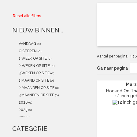
Collector
Reset alle filters
Aanbiedingen
NIEUW BINNEN...
Kadobonnen
VANDAAG
(0)
K-POP
(NEW)
GISTEREN
(0)
Aantal per pagina:
4
1
1 WEEK OP SITE
(0)
POSTERS
(NEW)
2 WEKEN OP SITE
(0)
Ga naar pagina
3 WEKEN OP SITE
(0)
Alle artikelen
1 MAAND OP SITE
(0)
Marz
2 MAANDEN OP SITE
(0)
Hooked On That
3 MAANDEN OP SITE
12 inch ge
(0)
2026
(0)
2025
(0)
2024
(0)
2023
(1)
CATEGORIE
2022
(0)