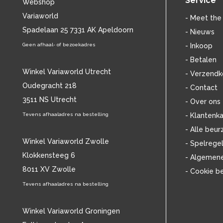
Service
Webshop
BILLIE HOLIDAY
(36)
Variaworld
BLANCMANGE
(12)
- Meet the
BOB DYLAN
Spadelaan 25 7331 AK Apeldoorn
(33)
- Nieuws
BOB MARLEY & THE WAILERS
(13)
Geen afhaal- of bezoekadres
- Inkoop
BOLLAND & BOLLAND
(12)
- Betalen
BONEY M.
(18)
Winkel Variaworld Utrecht
- Verzendk
BONNIE ST. CLAIRE
(17)
Oudegracht 218
- Contact
BONNIE TYLER
(11)
3511 NS Utrecht
BRANT BJORK
(11)
- Over ons
BRIAN JONESTOWN MASSACRE
(13)
Tevens afhaaladres na bestelling
- Klantenka
BROTHERHOOD OF MAN
(11)
- Alle beur
BRYAN FERRY
(13)
Winkel Variaworld Zwolle
- Spelrege
BUCKS FIZZ
(11)
Klokkensteeg 6
- Algemen
BUDDY HOLLY
(14)
8011 XV Zwolle
- Cookie b
BZN
(30)
C
Tevens afhaaladres na bestelling
(2222)
CAMEL
(11)
CAT STEVENS
(19)
Winkel Variaworld Groningen
CHARLES MINGUS
(20)