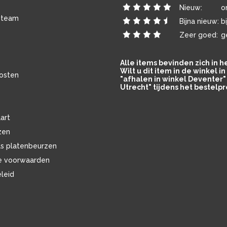
Nieuw:
o
 team
Bijna nieuw:
b
Zeer goed:
g
Alle items bevinden zich in 
Wilt u dit item in de winkel 
osten
"afhalen in winkel Deventer" 
Utrecht" tijdens het bestelpr
art
zen
ls platenbeurzen
e voorwaarden
eleid