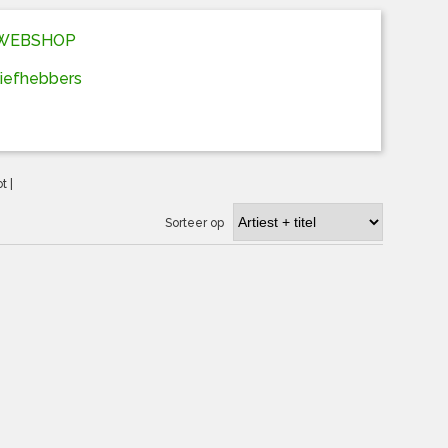
D WEBSHOP
liefhebbers
ot
|
Sorteer op