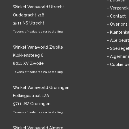
- Betalen
BOB DYLAN
(33)
Winkel Variaworld Utrecht
- Verzendk
BOB MARLEY & THE WAILERS
(13)
Oudegracht 218
- Contact
BOLLAND & BOLLAND
(12)
3511 NS Utrecht
BONEY M.
(18)
- Over ons
BONNIE ST. CLAIRE
(17)
Tevens afhaaladres na bestelling
- Klantenka
BONNIE TYLER
(11)
- Alle beur
BRANT BJORK
(11)
Winkel Variaworld Zwolle
- Spelrege
BRIAN JONESTOWN MASSACRE
(13)
Klokkensteeg 6
- Algemen
BROTHERHOOD OF MAN
(11)
8011 XV Zwolle
- Cookie b
BRYAN FERRY
(13)
BUCKS FIZZ
Tevens afhaaladres na bestelling
(11)
BUDDY HOLLY
(13)
BZN
(30)
Winkel Variaworld Groningen
C
(2375)
Folkingestraat 12A
CAMEL
(11)
9711 JW Groningen
CAT STEVENS
(19)
Tevens afhaaladres na bestelling
CHARLES MINGUS
(20)
CHET BAKER
(58)
CHILD
Winkel Variaworld Almere
(11)