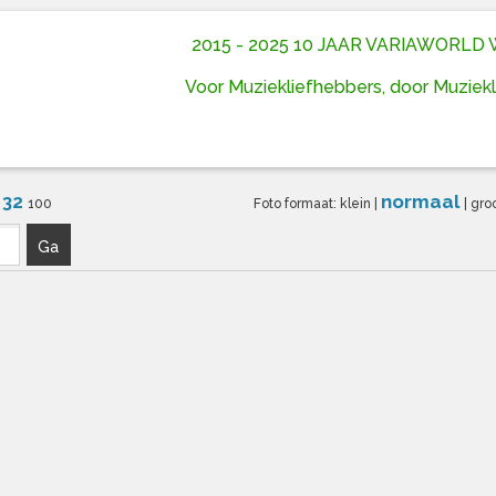
2015 - 2025 10 JAAR VARIAWORL
Voor Muziekliefhebbers, door Muziek
32
normaal
6
100
Foto formaat:
klein
|
|
gro
Ga