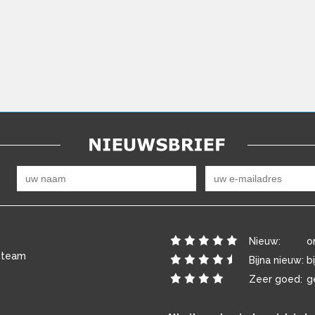
Nieuw:
o
 team
Bijna nieuw:
b
Zeer goed:
g