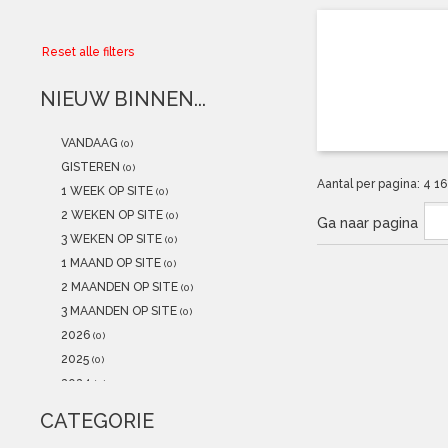
Collector
Reset alle filters
Aanbiedingen
NIEUW BINNEN...
Kadobonnen
VANDAAG
(0)
K-POP
(NEW)
GISTEREN
(0)
Aantal per pagina:
4
1
1 WEEK OP SITE
(0)
POSTERS
(NEW)
2 WEKEN OP SITE
(0)
Ga naar pagina
3 WEKEN OP SITE
(0)
Alle artikelen
1 MAAND OP SITE
(0)
2 MAANDEN OP SITE
(0)
3 MAANDEN OP SITE
(0)
2026
(0)
2025
(0)
2024
(0)
2023
(0)
CATEGORIE
2022
(0)