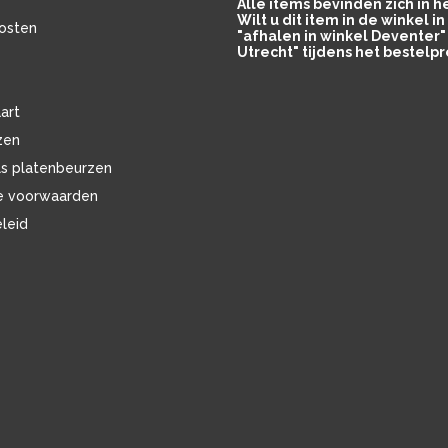
Alle items bevinden zich in 
Wilt u dit item in de winkel 
osten
"afhalen in winkel Deventer" 
Utrecht" tijdens het bestelpr
art
zen
ls platenbeurzen
e voorwaarden
eleid