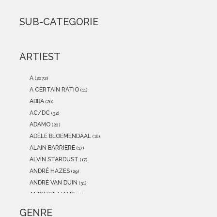
2021
(0)
2020
(0)
SUB-CATEGORIE
2019
(0)
2018
(0)
2017
(0)
ARTIEST
2016
(0)
2015
(0)
A
(2072)
A CERTAIN RATIO
(11)
ABBA
(26)
AC/DC
(32)
ADAMO
(20)
ADÈLE BLOEMENDAAL
(16)
ALAIN BARRIERE
(17)
ALVIN STARDUST
(17)
ANDRÉ HAZES
(29)
ANDRÉ VAN DUIN
(31)
ANDY WILLIAMS
(16)
ANITA MEYER
(12)
GENRE