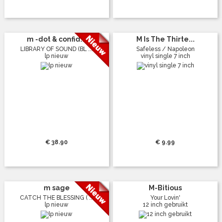
m -dot & confid...
M Is The Thirte...
LIBRARY OF SOUND (BL ...
Safeless / Napoleon
lp nieuw
vinyl single 7 inch
€ 38.90
€ 9.99
m sage
M-Bitious
CATCH THE BLESSING ( ...
Your Lovin'
lp nieuw
12 inch gebruikt