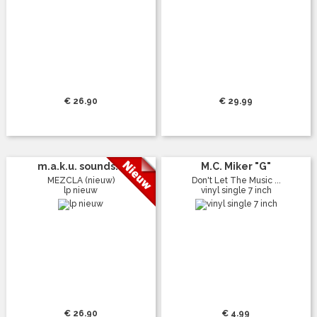
€ 26.90
€ 29.99
m.a.k.u. sounds...
M.C. Miker "G"
MEZCLA (nieuw)
Don't Let The Music ...
lp nieuw
vinyl single 7 inch
€ 26.90
€ 4.99