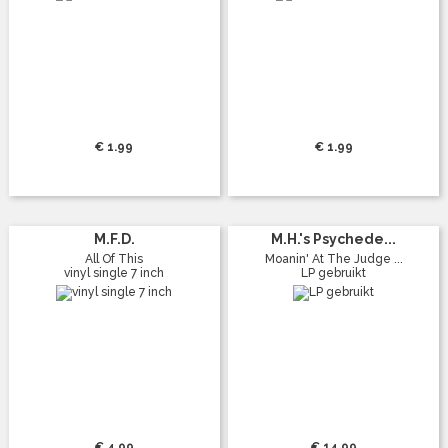
€ 1.99
€ 1.99
M.F.D.
M.H.'s Psychede...
All Of This
Moanin' At The Judge ...
vinyl single 7 inch
LP gebruikt
€ 4.99
€ 14.99