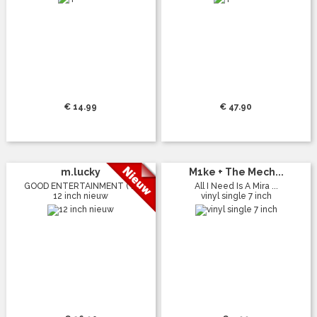
€ 14.99
€ 47.90
m.lucky
M1ke + The Mech...
GOOD ENTERTAINMENT ( ...
All I Need Is A Mira ...
12 inch nieuw
vinyl single 7 inch