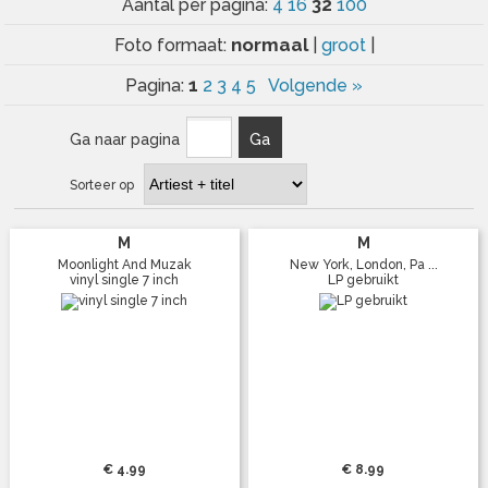
32
Aantal per pagina:
4
16
100
normaal
Foto formaat:
|
groot
|
1
Pagina:
2
3
4
5
Volgende »
Ga naar pagina
Ga
Sorteer op
M
M
Moonlight And Muzak
New York, London, Pa ...
vinyl single 7 inch
LP gebruikt
€ 4.99
€ 8.99