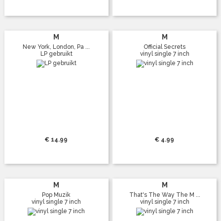
M
M
New York, London, Pa ...
Official Secrets
LP gebruikt
vinyl single 7 inch
€ 14.99
€ 4.99
M
M
Pop Muzik
That's The Way The M ...
vinyl single 7 inch
vinyl single 7 inch