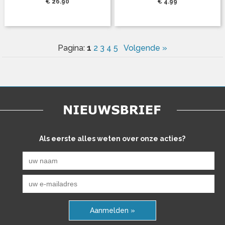
€ 26.90
€ 4.99
1
Pagina:
2
3
4
5
Volgende »
Als eerste alles weten over onze acties?
Aanmelden »