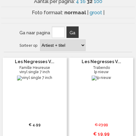
32
Aantal per pagina:
4
16
100
normaal
Foto formaat:
|
groot
|
Ga naar pagina
Ga
Sorteer op
Les Negresses V...
Les Negresses V...
Famille Heureuse
Trabendo
vinyl single 7 inch
lp nieuw
€ 4.99
€ 23.99
€ 19.99