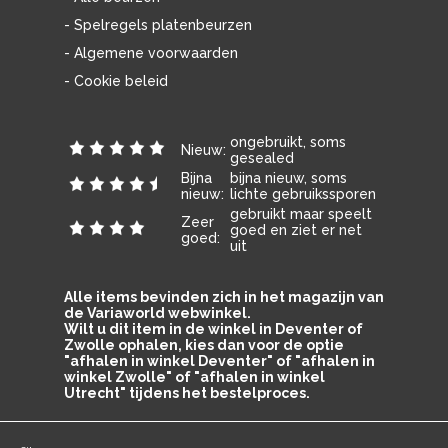
- Spelregels platenbeurzen
- Algemene voorwaarden
- Cookie beleid
ongebruikt, soms
Nieuw:
gesealed
Bijna
bijna nieuw, soms
nieuw:
lichte gebruikssporen
gebruikt maar speelt
Zeer
goed en ziet er net
goed:
uit
Alle items bevinden zich in het magazijn van
de Variaworld webwinkel.
Wilt u dit item in de winkel in Deventer of
Zwolle ophalen, kies dan voor de optie
"afhalen in winkel Deventer" of "afhalen in
winkel Zwolle" of "afhalen in winkel
Utrecht" tijdens het bestelproces.