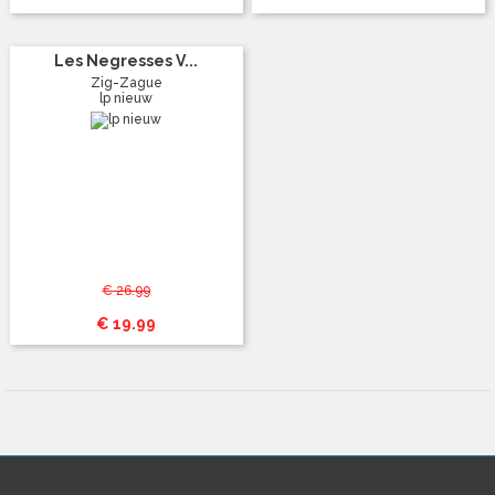
Les Negresses V...
Zig-Zague
lp nieuw
€ 26.99
€ 19.99