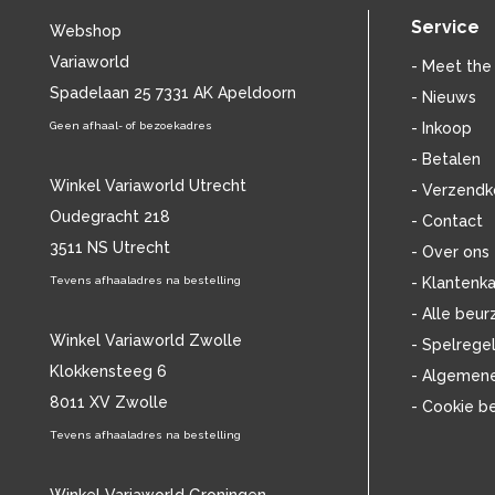
BILL EVANS
(25)
Service
Webshop
BILLIE HOLIDAY
(38)
Variaworld
BLANCMANGE
(12)
- Meet the
BOB DYLAN
Spadelaan 25 7331 AK Apeldoorn
(33)
- Nieuws
BOB MARLEY & THE WAILERS
(13)
Geen afhaal- of bezoekadres
- Inkoop
BOLLAND & BOLLAND
(12)
- Betalen
BONEY M.
(18)
Winkel Variaworld Utrecht
- Verzendk
BONNIE ST. CLAIRE
(17)
Oudegracht 218
- Contact
BONNIE TYLER
(11)
3511 NS Utrecht
BRANT BJORK
(11)
- Over ons
BRIAN JONESTOWN MASSACRE
(13)
Tevens afhaaladres na bestelling
- Klantenka
BROTHERHOOD OF MAN
(11)
- Alle beur
BRYAN FERRY
(13)
Winkel Variaworld Zwolle
- Spelrege
BUCKS FIZZ
(11)
Klokkensteeg 6
- Algemen
BUDDY HOLLY
(13)
8011 XV Zwolle
- Cookie b
BZN
(30)
C
Tevens afhaaladres na bestelling
(2371)
CAMEL
(11)
CAT STEVENS
(19)