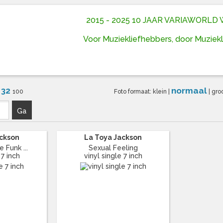
2015 - 2025 10 JAAR VARIAWORL
Voor Muziekliefhebbers, door Muziek
32
normaal
6
100
Foto formaat:
klein
|
|
gro
Ga
ackson
La Toya Jackson
e Funk ...
Sexual Feeling
 7 inch
vinyl single 7 inch