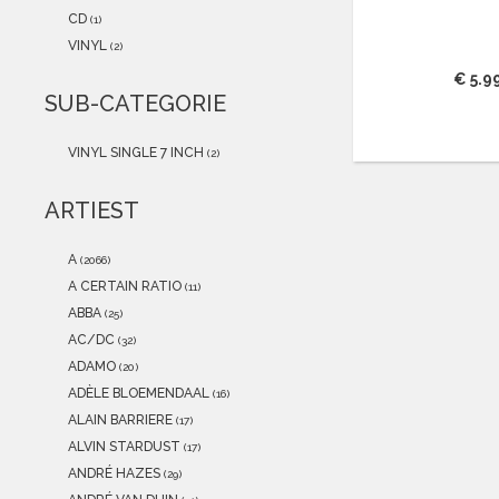
2021
(0)
CD
(1)
2020
(0)
VINYL
(2)
2019
(0)
€ 5.9
2018
(0)
SUB-CATEGORIE
2017
(0)
2016
(1)
VINYL SINGLE 7 INCH
(2)
2015
(0)
ARTIEST
A
(2066)
A CERTAIN RATIO
(11)
ABBA
(25)
AC/DC
(32)
ADAMO
(20)
ADÈLE BLOEMENDAAL
(16)
ALAIN BARRIERE
(17)
ALVIN STARDUST
(17)
ANDRÉ HAZES
(29)