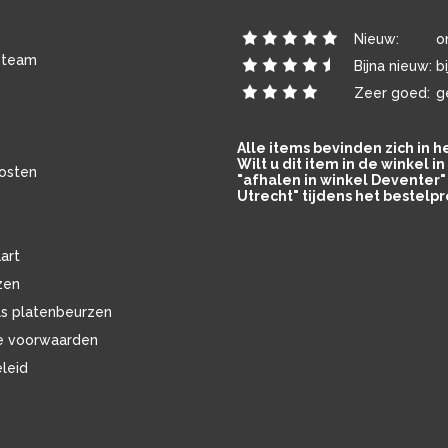
Nieuw:
o
 team
Bijna nieuw:
b
Zeer goed:
g
Alle items bevinden zich in 
Wilt u dit item in de winkel 
osten
"afhalen in winkel Deventer" 
Utrecht" tijdens het bestelpr
art
zen
ls platenbeurzen
e voorwaarden
eleid