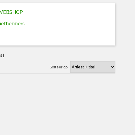
D WEBSHOP
liefhebbers
ot
|
Sorteer op