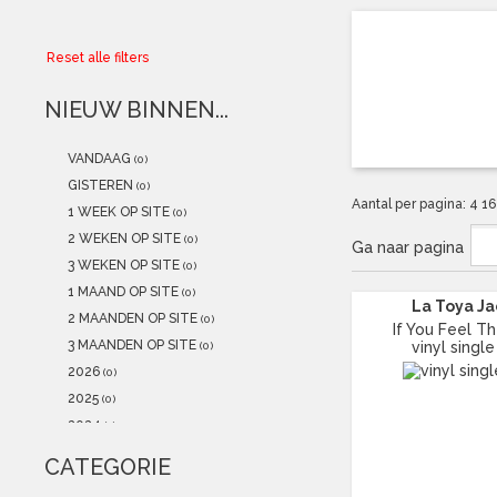
Collector
Reset alle filters
Aanbiedingen
NIEUW BINNEN...
Kadobonnen
VANDAAG
(0)
K-POP
(NEW)
GISTEREN
(0)
Aantal per pagina:
4
1
1 WEEK OP SITE
(0)
POSTERS
(NEW)
2 WEKEN OP SITE
(0)
Ga naar pagina
3 WEKEN OP SITE
(0)
Alle artikelen
1 MAAND OP SITE
(0)
La Toya J
2 MAANDEN OP SITE
(0)
If You Feel Th
3 MAANDEN OP SITE
vinyl single
(0)
2026
(0)
2025
(0)
2024
(1)
2023
(0)
CATEGORIE
2022
(0)