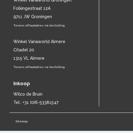
Winkel Variaworld Groningen
CHARLES MINGUS
(20)
Folkingestraat 12A
CHET BAKER
(58)
9711 JW Groningen
CHILD
(11)
Tevens afhaaladres na bestelling
CHILLY GONZALES
(13)
CHRIS DE BURGH
(11)
CHUBBY CHECKER
Winkel Variaworld Almere
(25)
CHUCK BERRY
(15)
Citadel 20
CISKA PETERS
(19)
1315 VL Almere
CLIFF RICHARD
(77)
Tevens afhaaladres na bestelling
CLUSTER
(11)
CONNIE FRANCIS
(14)
Inkoop
CONNY VANDENBOS
(41)
CONRAD SCHNITZLER
(11)
Wilco de Bruin
CORRIE VAN GORP
(16)
Tel.: +31 (0)6-53381547
CORRY
(27)
CORRY BROKKEN
(23)
CREEDENCE CLEARWATER REVIVAL
Sitemap
(15)
CULTURE CLUB
(11)