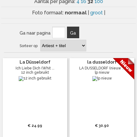
32
Aantal per pagina:
4
16
100
normaal
Foto formaat:
|
groot
|
Ga naar pagina
Ga
Sorteer op
La Düsseldorf
la dusseldorf
Ich Liebe Dich (Whit ...
LA DUSSELDORF (nieuw ...
12 inch gebruikt
lp nieuw
€ 24.99
€ 30.90