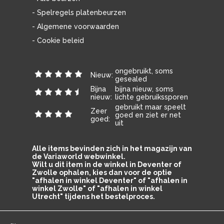
- Spelregels platenbeurzen
- Algemene voorwaarden
- Cookie beleid
ongebruikt, soms
Nieuw:
gesealed
Bijna
bijna nieuw, soms
nieuw:
lichte gebruikssporen
gebruikt maar speelt
Zeer
goed en ziet er net
goed:
uit
Alle items bevinden zich in het magazijn van
de Variaworld webwinkel.
Wilt u dit item in de winkel in Deventer of
Zwolle ophalen, kies dan voor de optie
"afhalen in winkel Deventer" of "afhalen in
winkel Zwolle" of "afhalen in winkel
Utrecht" tijdens het bestelproces.