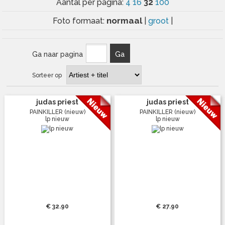
32
Aantal per pagina:
4
16
100
normaal
Foto formaat:
|
groot
|
Ga naar pagina
Ga
Sorteer op
judas priest
judas priest
PAINKILLER (nieuw)
PAINKILLER (nieuw)
lp nieuw
lp nieuw
€ 32.90
€ 27.90