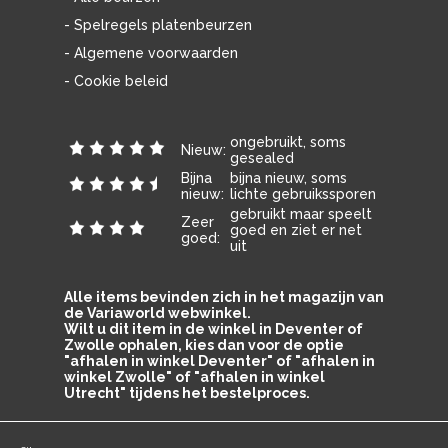
- Spelregels platenbeurzen
- Algemene voorwaarden
- Cookie beleid
ongebruikt, soms
Nieuw:
gesealed
Bijna
bijna nieuw, soms
nieuw:
lichte gebruikssporen
gebruikt maar speelt
Zeer
goed en ziet er net
goed:
uit
Alle items bevinden zich in het magazijn van
de Variaworld webwinkel.
Wilt u dit item in de winkel in Deventer of
Zwolle ophalen, kies dan voor de optie
"afhalen in winkel Deventer" of "afhalen in
winkel Zwolle" of "afhalen in winkel
Utrecht" tijdens het bestelproces.