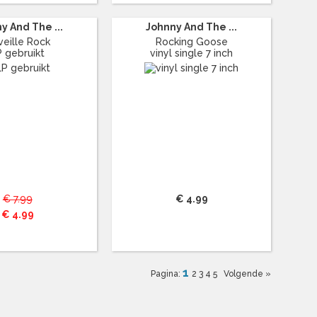
y And The ...
Johnny And The ...
veille Rock
Rocking Goose
P gebruikt
vinyl single 7 inch
€ 7.99
€ 4.99
€ 4.99
1
Pagina:
2
3
4
5
Volgende »