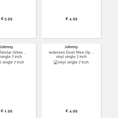
€ 5.99
€ 4.99
Johnny
Johnny
elstar Orkes ...
Iedereen Doet Mee Op ...
 single 7 inch
vinyl single 7 inch
€ 1.99
€ 4.99