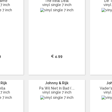
'aime
The Real Deal
De T
 7 inch
vinyl single 7 inch
vinyl
9
€ 4.99
Rijk
Johnny & Rijk
Joh
lla
Pa Wil Niet In Bad ( ...
Vader's
 7 inch
vinyl single 7 inch
vinyl