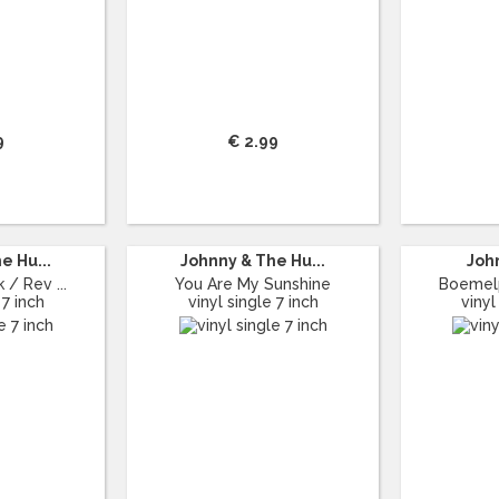
9
€ 2.99
e Hu...
Johnny & The Hu...
Joh
 / Rev ...
You Are My Sunshine
Boemelp
 7 inch
vinyl single 7 inch
vinyl