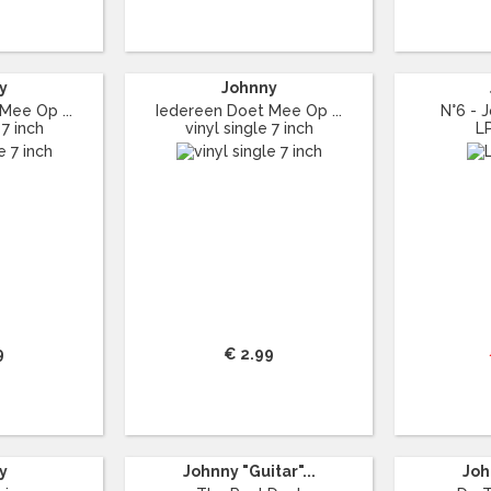
y
Johnny
Mee Op ...
Iedereen Doet Mee Op ...
N°6 - J
 7 inch
vinyl single 7 inch
L
9
€ 2.99
y
Johnny "Guitar"...
Joh