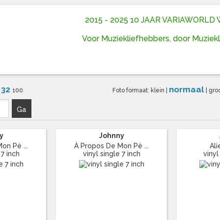
2015 - 2025 10 JAAR VARIAWORL
Voor Muziekliefhebbers, door Muziek
32
normaal
6
100
Foto formaat:
klein
|
|
gro
Ga
y
Johnny
on Pè ...
À Propos De Mon Pè ...
Al
 7 inch
vinyl single 7 inch
vinyl