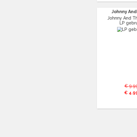
DE MIGRA'S
(13)
Johnny And 
DE SLIJPERS
(11)
Johnny And The
DE TWEE PINTEN
(19)
LP gebru
DE VRIJBUITERS
(11)
DE ZANGERES ZONDER NAAM
(42)
DEAD MEADOW
(11)
DEMIS ROUSSOS
(14)
DENNIE CHRISTIAN
(11)
DIANA ROSS
(45)
DIMITRI VAN TOREN
(39)
DIONNE WARWICK
(12)
€ 9.9
DONOVAN
(25)
€ 4.9
DORIS DAY
(21)
DR. HOOK
(15)
DUANE EDDY
(11)
E
(1244)
EAGLES
(16)
EARTHA KITT
(11)