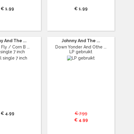
€ 1.99
€ 1.99
y And The ...
Johnny And The ...
Fly / Corn B ...
Down Yonder And Othe ...
 single 7 inch
LP gebruikt
€ 4.99
€ 7.99
€ 4.99