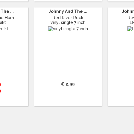
The ...
Johnny And The ...
Johnn
 Hurri ...
Red River Rock
Re
ikt
vinyl single 7 inch
L
9
€ 2.99
9