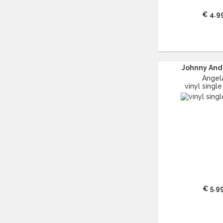
CONRAD SCHNITZLER
(11)
CORRIE VAN GORP
(16)
€ 4.9
CORRY
(27)
CORRY BROKKEN
(23)
CREEDENCE CLEARWATER REVIVAL
(15)
Johnny And 
CULTURE CLUB
(11)
Angel
CYNDI LAUPER
(17)
vinyl single
D
(2664)
DANIEL SAHULEKA
(12)
DAVE BRUBECK QUARTET
(12)
DAVE DAVIES
(12)
DAVE EDMUNDS
(16)
DAVID BOWIE
(27)
DAVID GATES
(11)
DE ALPENZUSJES
(16)
DE DEURZAKKERS
(12)
€ 5.9
DE ELECTRONICA'S
(13)
DE HAVENZANGERS
(42)
DE KERMISKLANTEN
(13)