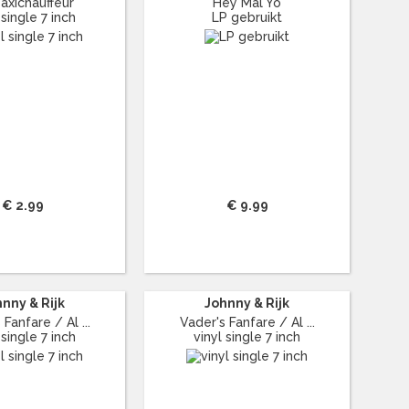
axichauffeur
Hey Mal Yo
 single 7 inch
LP gebruikt
€ 2.99
€ 9.99
nny & Rijk
Johnny & Rijk
 Fanfare / Al ...
Vader's Fanfare / Al ...
 single 7 inch
vinyl single 7 inch