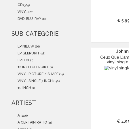
2021
(31)
CD
(305)
2020
(5)
VINYL
(261)
2019
(3)
DVD-BLU-RAY
(18)
€ 5.9
2018
(7)
2017
(1)
SUB-CATEGORIE
2016
(3)
2015
(0)
LP NIEUW
(66)
Johnn
LP GEBRUIKT
(38)
Ceux Que L'amo
LP BOX
(1)
vinyl single
12 INCH GEBRUIKT
(1)
VINYL PICTURE / SHAPE
(14)
VINYL SINGLE 7 INCH
(140)
10 INCH
(1)
ARTIEST
A
(1916)
€ 4.9
A CERTAIN RATIO
(11)