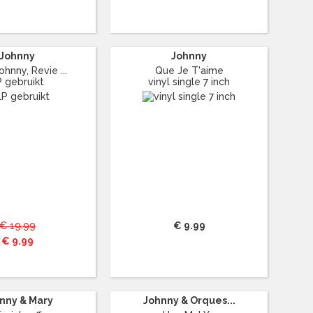
Johnny
Johnny
ohnny, Revie ...
Que Je T'aime
P gebruikt
vinyl single 7 inch
€ 19.99
€ 9.99
€ 9.99
nny & Mary
Johnny & Orques...