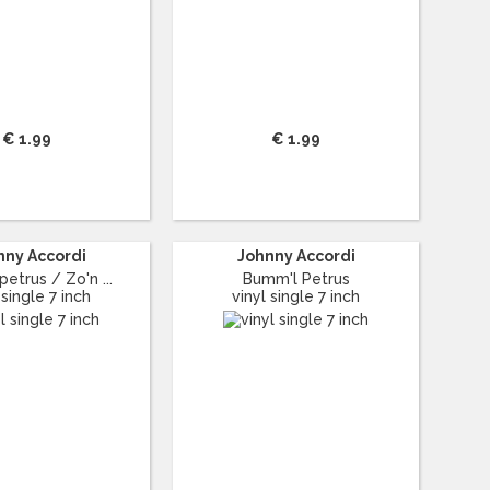
€ 1.99
€ 1.99
nny Accordi
Johnny Accordi
etrus / Zo'n ...
Bumm'l Petrus
 single 7 inch
vinyl single 7 inch