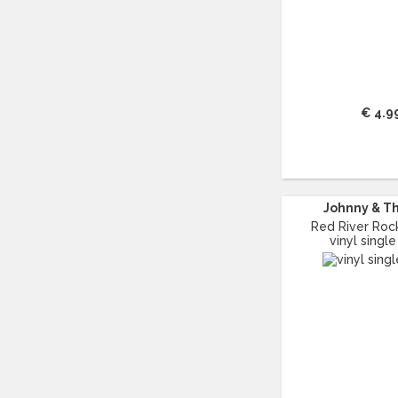
BUCKS FIZZ
(11)
BUDDY HOLLY
(14)
BZN
(30)
C
(2222)
CAMEL
(11)
€ 4.9
CAT STEVENS
(19)
CHARLES MINGUS
(20)
CHET BAKER
(57)
CHILD
(11)
Johnny & Th
CHILLY GONZALES
(13)
Red River Rock
CHRIS DE BURGH
(11)
vinyl single
CHUBBY CHECKER
(25)
CHUCK BERRY
(15)
CISKA PETERS
(19)
CLIFF RICHARD
(77)
CLUSTER
(11)
CONNIE FRANCIS
(14)
CONNY VANDENBOS
(41)