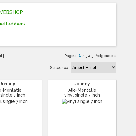
D WEBSHOP
liefhebbers
1
ot
|
Pagina:
2
3
4
5
Volgende »
Sorteer op
Johnny
Johnny
ie-Mentatie
Alie-Mentatie
 single 7 inch
vinyl single 7 inch