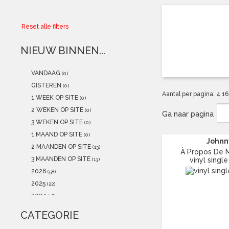
Collector
Reset alle filters
Aanbiedingen
NIEUW BINNEN...
Kadobonnen
VANDAAG
(0)
K-POP
(NEW)
GISTEREN
(0)
Aantal per pagina:
4
1
1 WEEK OP SITE
(0)
POSTERS
(NEW)
2 WEKEN OP SITE
(0)
Ga naar pagina
3 WEKEN OP SITE
(0)
Alle artikelen
1 MAAND OP SITE
(0)
Johnn
2 MAANDEN OP SITE
(13)
À Propos De M
3 MAANDEN OP SITE
vinyl single
(13)
2026
(58)
2025
(22)
2024
(16)
2023
(30)
CATEGORIE
2022
(20)