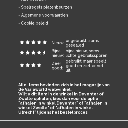
- Spelregels platenbeurzen
- Algemene voorwaarden
- Cookie beleid
ongebruikt, soms
Nieuw:
gesealed
Bijna
bijna nieuw, soms
nieuw:
lichte gebruikssporen
gebruikt maar speelt
Zeer
goed en ziet er net
goed:
uit
Alle items bevinden zich in het magazijn van
de Variaworld webwinkel.
Wilt u dit item in de winkel in Deventer of
Zwolle ophalen, kies dan voor de optie
"afhalen in winkel Deventer" of "afhalen in
winkel Zwolle" of "afhalen in winkel
Utrecht" tijdens het bestelproces.