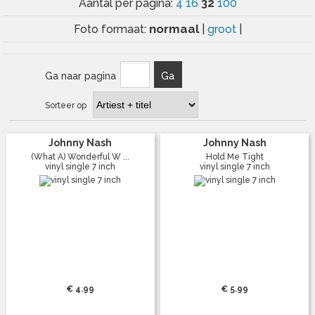
32
Aantal per pagina:
4
16
100
normaal
Foto formaat:
|
groot
|
Ga naar pagina
Ga
Sorteer op
Johnny Nash
Johnny Nash
(What A) Wonderful W ...
Hold Me Tight
vinyl single 7 inch
vinyl single 7 inch
€ 4.99
€ 5.99