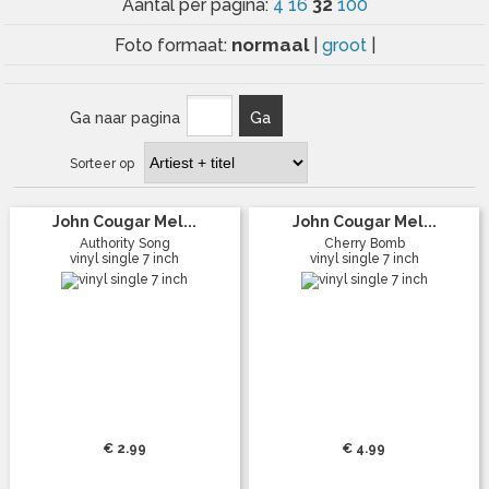
32
Aantal per pagina:
4
16
100
normaal
Foto formaat:
|
groot
|
Ga naar pagina
Ga
Sorteer op
John Cougar Mel...
John Cougar Mel...
Authority Song
Cherry Bomb
vinyl single 7 inch
vinyl single 7 inch
€ 2.99
€ 4.99