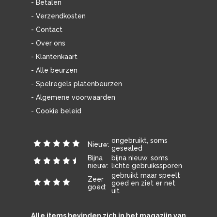
- Betalen
- Verzendkosten
- Contact
- Over ons
- Klantenkaart
- Alle beurzen
- Spelregels platenbeurzen
- Algemene voorwaarden
- Cookie beleid
ongebruikt, soms
Nieuw:
gesealed
Bijna
bijna nieuw, soms
nieuw:
lichte gebruikssporen
gebruikt maar speelt
Zeer
goed en ziet er net
goed:
uit
Alle items bevinden zich in het magazijn van