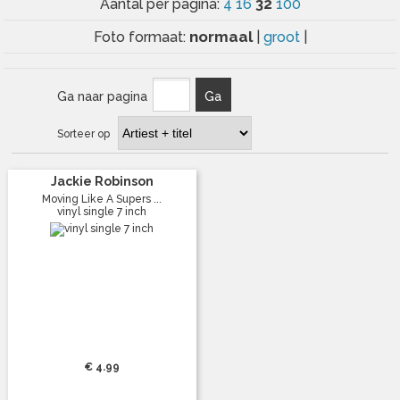
32
Aantal per pagina:
4
16
100
normaal
Foto formaat:
|
groot
|
Ga naar pagina
Ga
Sorteer op
Jackie Robinson
Moving Like A Supers ...
vinyl single 7 inch
€ 4.99