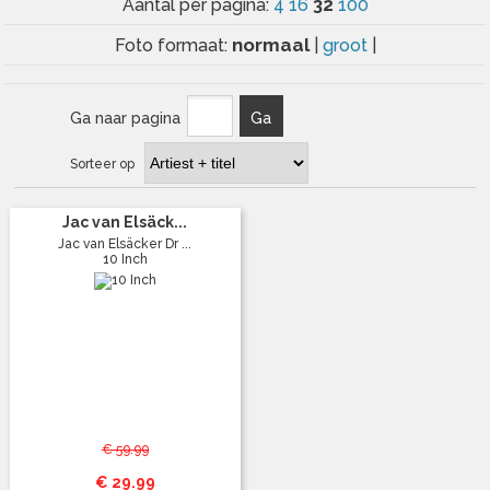
32
Aantal per pagina:
4
16
100
normaal
Foto formaat:
|
groot
|
Ga naar pagina
Ga
Sorteer op
Jac van Elsäck...
Jac van Elsäcker Dr ...
10 Inch
€ 59.99
€ 29.99