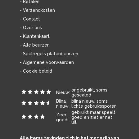
- Betalen
- Verzendkosten
- Contact
- Over ons
- Klantenkaart
- Alle beurzen
- Spelregels platenbeurzen
- Algemene voorwaarden
- Cookie beleid
ongebruikt, soms
Nieuw:
gesealed
Bijna
bijna nieuw, soms
nieuw:
lichte gebruikssporen
gebruikt maar speelt
Zeer
goed en ziet er net
goed:
uit
Alle items bevinden zich in het magazijn van