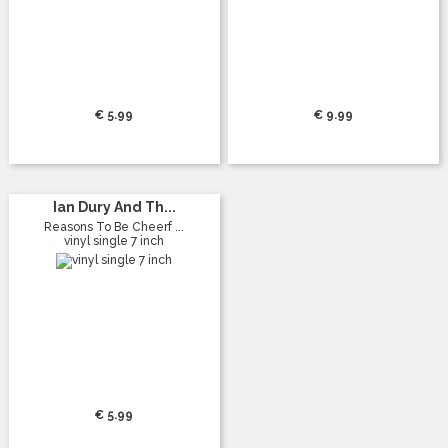
€ 5.99
€ 9.99
Ian Dury And Th...
Reasons To Be Cheerf ...
vinyl single 7 inch
€ 5.99