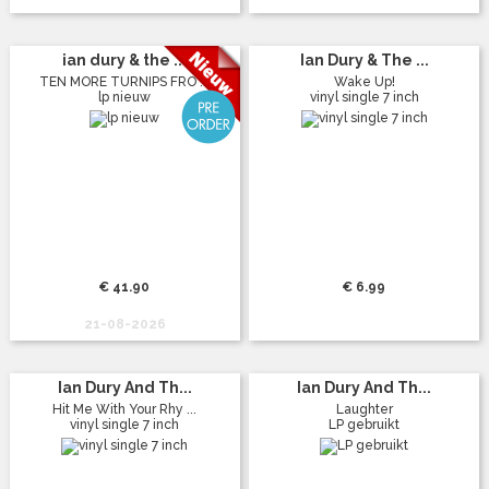
ian dury & the ...
Ian Dury & The ...
TEN MORE TURNIPS FRO ...
Wake Up!
lp nieuw
vinyl single 7 inch
€ 41.90
€ 6.99
21-08-2026
Ian Dury And Th...
Ian Dury And Th...
Hit Me With Your Rhy ...
Laughter
vinyl single 7 inch
LP gebruikt