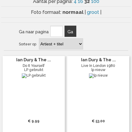
32
Aantal per pagina:
4
16
100
normaal
Foto formaat:
|
groot
|
Ga naar pagina
Ga
Sorteer op
Ian Dury & The ...
Ian Dury & The ...
Do It Yourself
Live In London 1980
LP gebruikt
lp nieuw
€ 9.99
€ 53.00