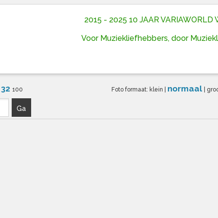
2015 - 2025 10 JAAR VARIAWORL
Voor Muziekliefhebbers, door Muziek
32
normaal
6
100
Foto formaat:
klein
|
|
gro
Ga