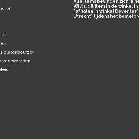
Alle items bevinden zich in 
Wilt u dit item in de winkel 
osten
"afhalen in winkel Deventer" 
Utrecht" tijdens het bestelpr
art
zen
ls platenbeurzen
e voorwaarden
eleid