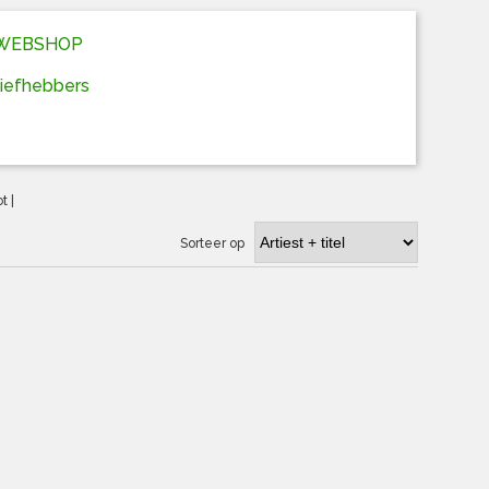
D WEBSHOP
liefhebbers
ot
|
Sorteer op