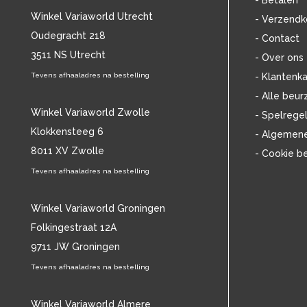
- Betalen
BOB MARLEY & THE WAILERS
(13)
Winkel Variaworld Utrecht
- Verzendk
BOLLAND & BOLLAND
(12)
Oudegracht 218
- Contact
BONEY M.
(18)
3511 NS Utrecht
BONNIE ST. CLAIRE
(17)
- Over ons
BONNIE TYLER
(11)
Tevens afhaaladres na bestelling
- Klantenka
BRANT BJORK
(11)
- Alle beur
BRIAN JONESTOWN MASSACRE
(13)
Winkel Variaworld Zwolle
- Spelrege
BROTHERHOOD OF MAN
(11)
Klokkensteeg 6
- Algemen
BRYAN FERRY
(13)
8011 XV Zwolle
- Cookie b
BUCKS FIZZ
(11)
BUDDY HOLLY
Tevens afhaaladres na bestelling
(14)
BZN
(30)
C
(2220)
Winkel Variaworld Groningen
CAMEL
(11)
Folkingestraat 12A
CAT STEVENS
(19)
9711 JW Groningen
CHARLES MINGUS
(20)
Tevens afhaaladres na bestelling
CHET BAKER
(58)
CHILD
(11)
CHILLY GONZALES
Winkel Variaworld Almere
(13)