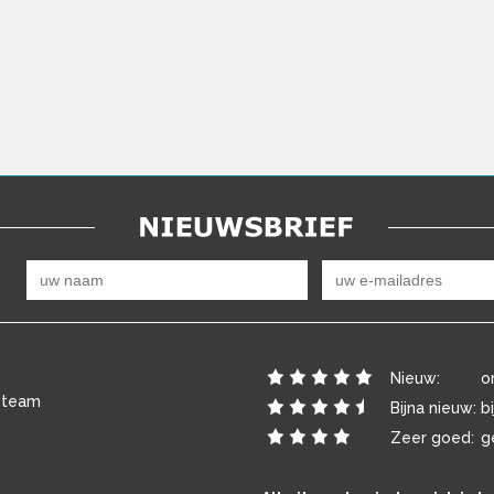
Nieuw:
o
 team
Bijna nieuw:
b
Zeer goed:
g