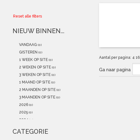
Collector
Reset alle filters
Aanbiedingen
NIEUW BINNEN...
Kadobonnen
VANDAAG
(0)
K-POP
(NEW)
GISTEREN
(0)
Aantal per pagina:
4
1
1 WEEK OP SITE
(0)
POSTERS
(NEW)
2 WEKEN OP SITE
(0)
Ga naar pagina
3 WEKEN OP SITE
(0)
Alle artikelen
1 MAAND OP SITE
(0)
2 MAANDEN OP SITE
(0)
3 MAANDEN OP SITE
(0)
2026
(0)
2025
(0)
2024
(0)
2023
(0)
CATEGORIE
2022
(0)