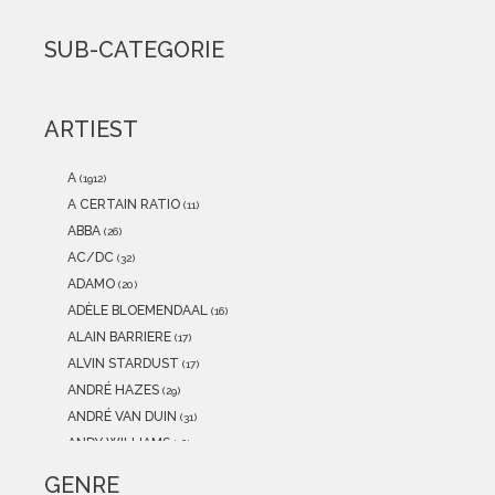
2021
(0)
2020
(0)
SUB-CATEGORIE
2019
(0)
2018
(0)
2017
(0)
ARTIEST
2016
(0)
2015
(0)
A
(1912)
A CERTAIN RATIO
(11)
ABBA
(26)
AC/DC
(32)
ADAMO
(20)
ADÈLE BLOEMENDAAL
(16)
ALAIN BARRIERE
(17)
ALVIN STARDUST
(17)
ANDRÉ HAZES
(29)
ANDRÉ VAN DUIN
(31)
ANDY WILLIAMS
(16)
ANITA MEYER
(12)
GENRE