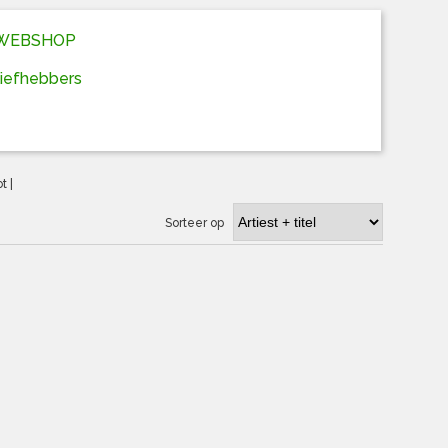
D WEBSHOP
liefhebbers
ot
|
Sorteer op