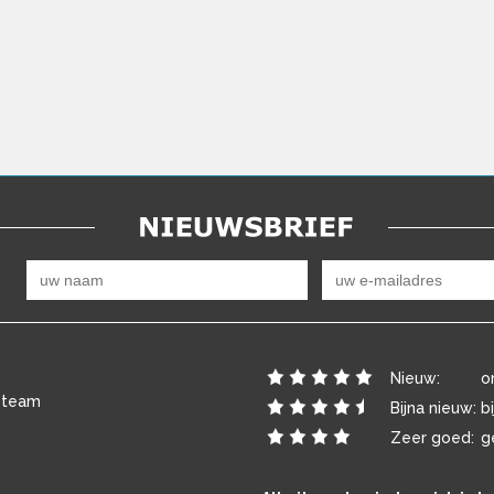
Nieuw:
o
 team
Bijna nieuw:
b
Zeer goed:
g