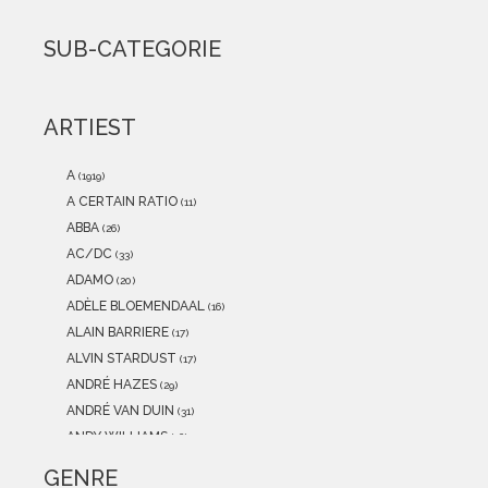
2021
(0)
2020
(0)
SUB-CATEGORIE
2019
(0)
2018
(0)
2017
(0)
ARTIEST
2016
(0)
2015
(0)
A
(1919)
A CERTAIN RATIO
(11)
ABBA
(26)
AC/DC
(33)
ADAMO
(20)
ADÈLE BLOEMENDAAL
(16)
ALAIN BARRIERE
(17)
ALVIN STARDUST
(17)
ANDRÉ HAZES
(29)
ANDRÉ VAN DUIN
(31)
ANDY WILLIAMS
(16)
ANITA MEYER
(12)
GENRE