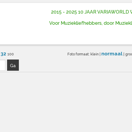
2015 - 2025 10 JAAR VARIAWORL
Voor Muziekliefhebbers, door Muziek
32
normaal
6
100
Foto formaat:
klein
|
|
gro
Ga