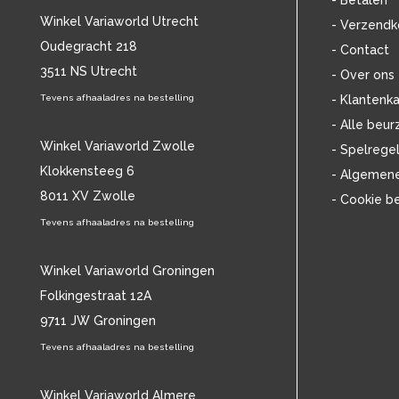
- Betalen
BOB MARLEY & THE WAILERS
(13)
Winkel Variaworld Utrecht
- Verzendk
BOLLAND & BOLLAND
(12)
Oudegracht 218
- Contact
BONEY M.
(18)
3511 NS Utrecht
BONNIE ST. CLAIRE
(17)
- Over ons
BONNIE TYLER
(11)
Tevens afhaaladres na bestelling
- Klantenka
BRANT BJORK
(11)
- Alle beur
BRIAN JONESTOWN MASSACRE
(13)
Winkel Variaworld Zwolle
- Spelrege
BROTHERHOOD OF MAN
(11)
Klokkensteeg 6
- Algemen
BRYAN FERRY
(13)
8011 XV Zwolle
- Cookie b
BUCKS FIZZ
(11)
BUDDY HOLLY
Tevens afhaaladres na bestelling
(14)
BZN
(30)
C
(2223)
Winkel Variaworld Groningen
CAMEL
(11)
Folkingestraat 12A
CAT STEVENS
(19)
9711 JW Groningen
CHARLES MINGUS
(20)
Tevens afhaaladres na bestelling
CHET BAKER
(57)
CHILD
(11)
CHILLY GONZALES
Winkel Variaworld Almere
(13)