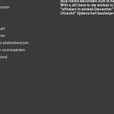
Alle items bevinden zich in 
Wilt u dit item in de winkel 
osten
"afhalen in winkel Deventer" 
Utrecht" tijdens het bestelpr
art
zen
ls platenbeurzen
e voorwaarden
eleid