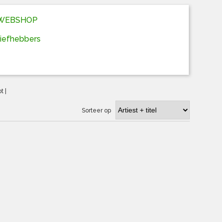
D WEBSHOP
liefhebbers
ot
|
Sorteer op