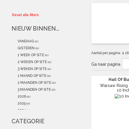
Collector
Reset alle filters
Aanbiedingen
NIEUW BINNEN...
Kadobonnen
VANDAAG
(0)
K-POP
(NEW)
GISTEREN
(0)
Aantal per pagina:
4
1
1 WEEK OP SITE
(0)
POSTERS
(NEW)
2 WEKEN OP SITE
(0)
Ga naar pagina
3 WEKEN OP SITE
(0)
Alle artikelen
1 MAAND OP SITE
(0)
Hail Of Bu
2 MAANDEN OP SITE
(0)
Warsaw Rising 
3 MAANDEN OP SITE
10 Inc
(0)
2026
(0)
2025
(0)
2024
(1)
2023
(0)
CATEGORIE
2022
(0)