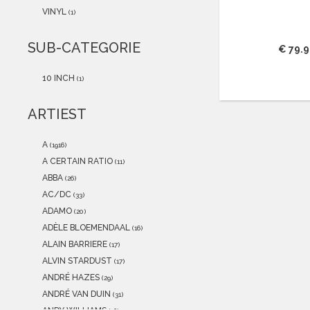
2021
(0)
VINYL
(1)
2020
(0)
2019
(0)
SUB-CATEGORIE
€ 79.
2018
(0)
2017
(0)
10 INCH
(1)
2016
(0)
2015
(0)
ARTIEST
A
(1916)
A CERTAIN RATIO
(11)
ABBA
(26)
AC/DC
(33)
ADAMO
(20)
ADÈLE BLOEMENDAAL
(16)
ALAIN BARRIERE
(17)
ALVIN STARDUST
(17)
ANDRÉ HAZES
(29)
ANDRÉ VAN DUIN
(31)