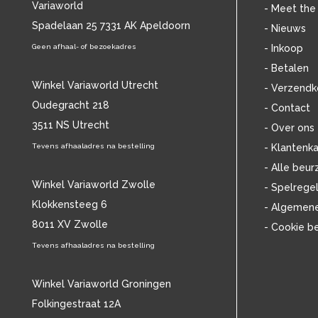
Variaworld
BLANCMANGE
(12)
- Meet the
BOB DYLAN
Spadelaan 25 7331 AK Apeldoorn
(33)
- Nieuws
BOB MARLEY & THE WAILERS
(13)
Geen afhaal- of bezoekadres
- Inkoop
BOLLAND & BOLLAND
(12)
- Betalen
BONEY M.
(18)
Winkel Variaworld Utrecht
- Verzendk
BONNIE ST. CLAIRE
(17)
Oudegracht 218
- Contact
BONNIE TYLER
(11)
3511 NS Utrecht
BRANT BJORK
(11)
- Over ons
BRIAN JONESTOWN MASSACRE
(13)
Tevens afhaaladres na bestelling
- Klantenka
BROTHERHOOD OF MAN
(11)
- Alle beur
BRYAN FERRY
(13)
Winkel Variaworld Zwolle
- Spelrege
BUCKS FIZZ
(11)
Klokkensteeg 6
- Algemen
BUDDY HOLLY
(14)
8011 XV Zwolle
- Cookie b
BZN
(30)
C
Tevens afhaaladres na bestelling
(2222)
CAMEL
(11)
CAT STEVENS
(19)
Winkel Variaworld Groningen
CHARLES MINGUS
(20)
Folkingestraat 12A
CHET BAKER
(57)