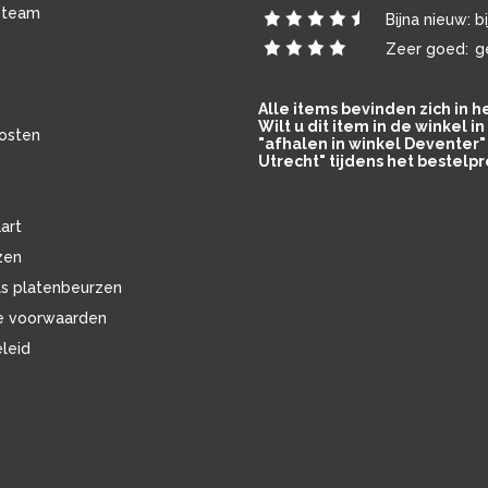
 team
Bijna nieuw:
b
Zeer goed:
g
Alle items bevinden zich in 
Wilt u dit item in de winkel 
osten
"afhalen in winkel Deventer" 
Utrecht" tijdens het bestelpr
art
zen
ls platenbeurzen
e voorwaarden
eleid