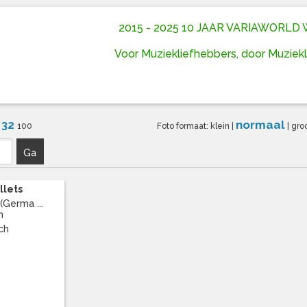
2015 - 2025 10 JAAR VARIAWORL
Voor Muziekliefhebbers, door Muziek
32
normaal
6
100
Foto formaat:
klein
|
|
gro
Ga
llets
(Germa ...
h