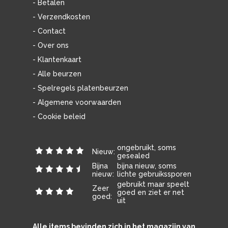
- Betalen
- Verzendkosten
- Contact
- Over ons
- Klantenkaart
- Alle beurzen
- Spelregels platenbeurzen
- Algemene voorwaarden
- Cookie beleid
ongebruikt, soms
Nieuw:
gesealed
Bijna
bijna nieuw, soms
nieuw:
lichte gebruikssporen
gebruikt maar speelt
Zeer
goed en ziet er net
goed:
uit
Alle items bevinden zich in het magazijn van