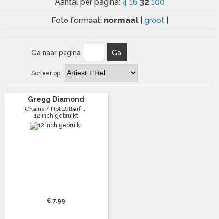
32
Aantal per pagina:
4
16
100
normaal
Foto formaat:
|
groot
|
Ga naar pagina
Ga
Sorteer op
Gregg Diamond
Chains / Hot Butterf ...
12 inch gebruikt
€ 7.99