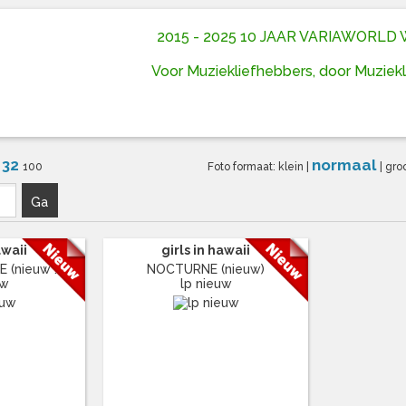
2015 - 2025 10 JAAR VARIAWORL
Voor Muziekliefhebbers, door Muziek
32
normaal
6
100
Foto formaat:
klein
|
|
gro
Ga
awaii
girls in hawaii
(nieuw ...
NOCTURNE (nieuw)
uw
lp nieuw