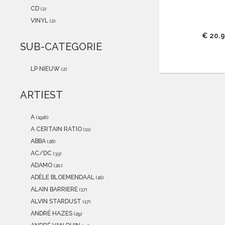
2021
(0)
CD
(2)
2020
(0)
VINYL
(2)
2019
(0)
€ 20.
2018
(0)
SUB-CATEGORIE
2017
(0)
2016
(0)
LP NIEUW
(2)
2015
(0)
ARTIEST
A
(1916)
A CERTAIN RATIO
(11)
ABBA
(26)
AC/DC
(33)
ADAMO
(20)
ADÈLE BLOEMENDAAL
(16)
ALAIN BARRIERE
(17)
ALVIN STARDUST
(17)
ANDRÉ HAZES
(29)