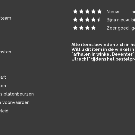
Nieuw:
o
 team
Bijna nieuw:
b
Zeer goed:
g
Alle items bevinden zich in 
Wilt u dit item in de winkel 
osten
"afhalen in winkel Deventer" 
Utrecht" tijdens het bestelpr
art
zen
ls platenbeurzen
e voorwaarden
eleid