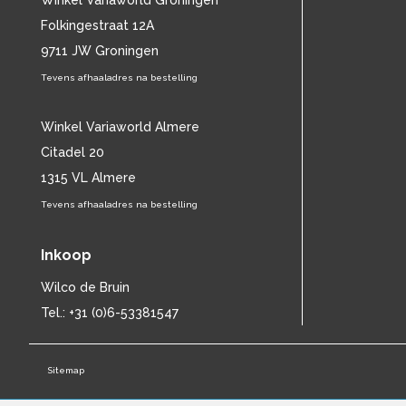
Winkel Variaworld Groningen
CHET BAKER
(57)
Folkingestraat 12A
CHILD
(11)
9711 JW Groningen
CHILLY GONZALES
(13)
Tevens afhaaladres na bestelling
CHRIS DE BURGH
(11)
CHUBBY CHECKER
(25)
CHUCK BERRY
Winkel Variaworld Almere
(15)
CISKA PETERS
(19)
Citadel 20
CLIFF RICHARD
(77)
1315 VL Almere
CLUSTER
(11)
Tevens afhaaladres na bestelling
CONNIE FRANCIS
(14)
CONNY VANDENBOS
(41)
Inkoop
CONRAD SCHNITZLER
(11)
CORRIE VAN GORP
(16)
Wilco de Bruin
CORRY
(27)
Tel.: +31 (0)6-53381547
CORRY BROKKEN
(23)
CREEDENCE CLEARWATER REVIVAL
(15)
Sitemap
CULTURE CLUB
(11)
CYNDI LAUPER
(17)