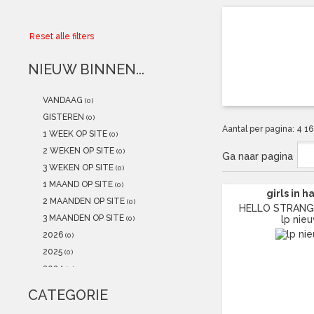
Collector
Reset alle filters
Aanbiedingen
NIEUW BINNEN...
Kadobonnen
VANDAAG
(0)
K-POP
(NEW)
GISTEREN
(0)
Aantal per pagina:
4
1
1 WEEK OP SITE
(0)
POSTERS
(NEW)
2 WEKEN OP SITE
(0)
Ga naar pagina
3 WEKEN OP SITE
(0)
Alle artikelen
1 MAAND OP SITE
(0)
girls in h
2 MAANDEN OP SITE
(0)
HELLO STRANGE 
3 MAANDEN OP SITE
lp nie
(0)
2026
(0)
2025
(0)
2024
(0)
2023
(0)
CATEGORIE
2022
(0)