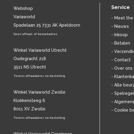
BILLIE HOLIDAY
(36)
Service
Webshop
BLANCMANGE
(12)
Variaworld
BOB DYLAN
(33)
- Meet the
BOB MARLEY & THE WAILERS
Spadelaan 25 7331 AK Apeldoorn
(13)
- Nieuws
BOLLAND & BOLLAND
(12)
Geen afhaal- of bezoekadres
- Inkoop
BONEY M.
(18)
- Betalen
BONNIE ST. CLAIRE
(17)
Winkel Variaworld Utrecht
- Verzendk
BONNIE TYLER
(11)
Oudegracht 218
- Contact
BRANT BJORK
(11)
3511 NS Utrecht
BRIAN JONESTOWN MASSACRE
(13)
- Over ons
BROTHERHOOD OF MAN
(11)
Tevens afhaaladres na bestelling
- Klantenka
BRYAN FERRY
(13)
- Alle beur
BUCKS FIZZ
(11)
Winkel Variaworld Zwolle
- Spelrege
BUDDY HOLLY
(14)
Klokkensteeg 6
- Algemen
BZN
(30)
8011 XV Zwolle
- Cookie b
C
(2222)
CAMEL
Tevens afhaaladres na bestelling
(11)
CAT STEVENS
(19)
CHARLES MINGUS
(20)