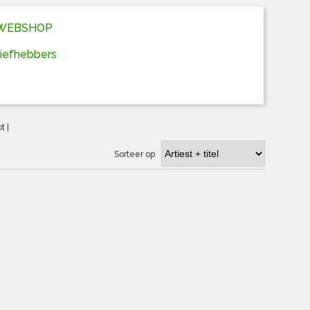
D WEBSHOP
liefhebbers
ot
|
Sorteer op