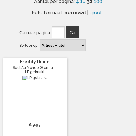
32
Aantal per pagina:
4
16
100
normaal
Foto formaat:
|
groot
|
Ga naar pagina
Ga
Sorteer op
Freddy Quinn
Seul Au Monde (Germa ...
LP gebruikt
€ 9.99