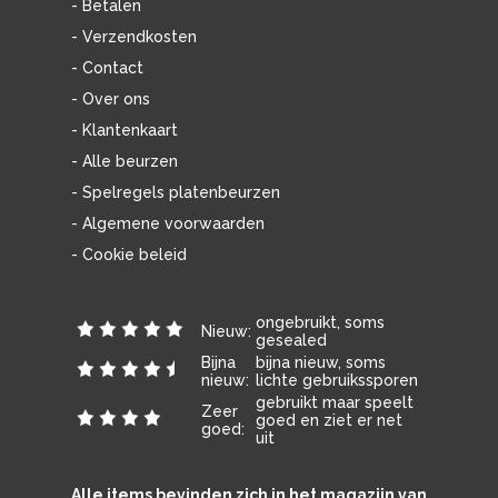
- Betalen
- Verzendkosten
- Contact
- Over ons
- Klantenkaart
- Alle beurzen
- Spelregels platenbeurzen
- Algemene voorwaarden
- Cookie beleid
ongebruikt, soms
Nieuw:
gesealed
Bijna
bijna nieuw, soms
nieuw:
lichte gebruikssporen
gebruikt maar speelt
Zeer
goed en ziet er net
goed:
uit
Alle items bevinden zich in het magazijn van