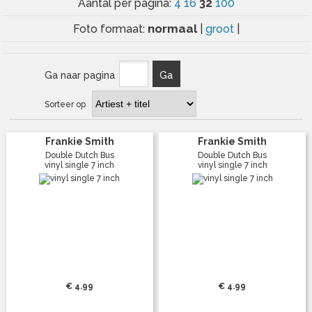
32
Aantal per pagina:
4
16
100
normaal
Foto formaat:
|
groot
|
Ga naar pagina
Ga
Sorteer op
Frankie Smith
Frankie Smith
Double Dutch Bus
Double Dutch Bus
vinyl single 7 inch
vinyl single 7 inch
€ 4.99
€ 4.99