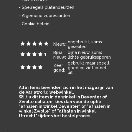
- Spelregels platenbeurzen
- Algemene voorwaarden
- Cookie beleid
ongebruikt, soms
Nieuw:
gesealed
Bijna
bijna nieuw, soms
nieuw:
lichte gebruikssporen
gebruikt maar speelt
Zeer
goed en ziet er net
goed:
uit
Alle items bevinden zich in het magazijn van
de Variaworld webwinkel.
Wilt u dit item in de winkel in Deventer of
Zwolle ophalen, kies dan voor de optie
"afhalen in winkel Deventer" of "afhalen in
winkel Zwolle" of "afhalen in winkel
Utrecht" tijdens het bestelproces.