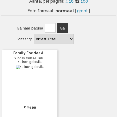
32
Aantal per pagina:
4
16
100
normaal
Foto formaat:
|
groot
|
Ga naar pagina
Ga
Sorteer op
Family Fodder A...
Sunday Girls (A Trib ...
12 inch gebruikt
€ 24.99