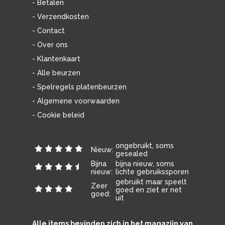
- Betalen
- Verzendkosten
- Contact
- Over ons
- Klantenkaart
- Alle beurzen
- Spelregels platenbeurzen
- Algemene voorwaarden
- Cookie beleid
ongebruikt, soms
Nieuw:
gesealed
Bijna
bijna nieuw, soms
nieuw:
lichte gebruikssporen
gebruikt maar speelt
Zeer
goed en ziet er net
goed:
uit
Alle items bevinden zich in het magazijn van