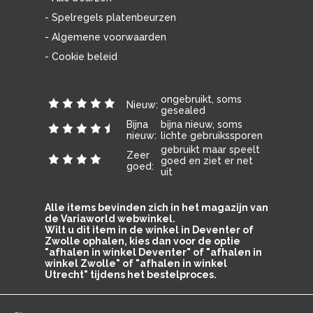
- Spelregels platenbeurzen
- Algemene voorwaarden
- Cookie beleid
ongebruikt, soms
Nieuw:
gesealed
Bijna
bijna nieuw, soms
nieuw:
lichte gebruikssporen
gebruikt maar speelt
Zeer
goed en ziet er net
goed:
uit
Alle items bevinden zich in het magazijn van
de Variaworld webwinkel.
Wilt u dit item in de winkel in Deventer of
Zwolle ophalen, kies dan voor de optie
"afhalen in winkel Deventer" of "afhalen in
winkel Zwolle" of "afhalen in winkel
Utrecht" tijdens het bestelproces.