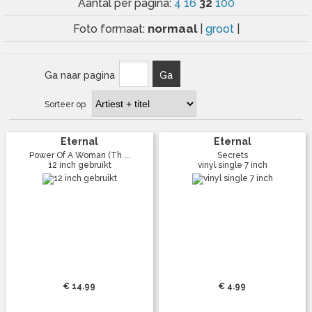
32
Aantal per pagina:
4
16
100
normaal
Foto formaat:
|
groot
|
Ga naar pagina
Ga
Sorteer op
Eternal
Eternal
Power Of A Woman (Th ...
Secrets
12 inch gebruikt
vinyl single 7 inch
€ 14.99
€ 4.99