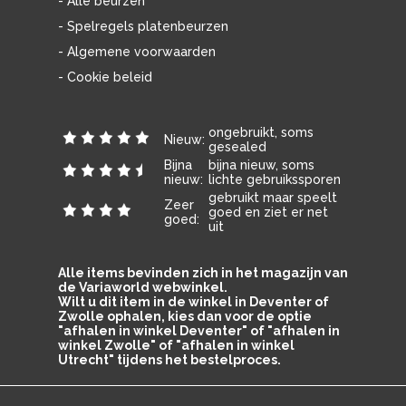
- Alle beurzen
- Spelregels platenbeurzen
- Algemene voorwaarden
- Cookie beleid
ongebruikt, soms
Nieuw:
gesealed
Bijna
bijna nieuw, soms
nieuw:
lichte gebruikssporen
gebruikt maar speelt
Zeer
goed en ziet er net
goed:
uit
Alle items bevinden zich in het magazijn van
de Variaworld webwinkel.
Wilt u dit item in de winkel in Deventer of
Zwolle ophalen, kies dan voor de optie
"afhalen in winkel Deventer" of "afhalen in
winkel Zwolle" of "afhalen in winkel
Utrecht" tijdens het bestelproces.