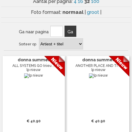
32
Aantal per pagina:
4
16
100
normaal
Foto formaat:
|
groot
|
Ga naar pagina
Ga
Sorteer op
donna summer
donna summer
ALL SYSTEMS GO (nieu ...
ANOTHER PLACE AND TI ...
lp nieuw
lp nieuw
€ 40.90
€ 40.90