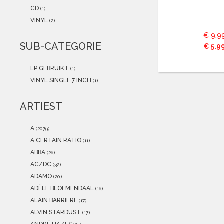
2021
(1)
CD
(1)
2020
(0)
VINYL
(2)
2019
(0)
€ 9.9
2018
(0)
SUB-CATEGORIE
€ 5.9
2017
(0)
2016
(0)
LP GEBRUIKT
(1)
2015
(0)
VINYL SINGLE 7 INCH
(1)
ARTIEST
A
(2079)
A CERTAIN RATIO
(11)
ABBA
(26)
AC/DC
(32)
ADAMO
(20)
ADÈLE BLOEMENDAAL
(16)
ALAIN BARRIERE
(17)
ALVIN STARDUST
(17)