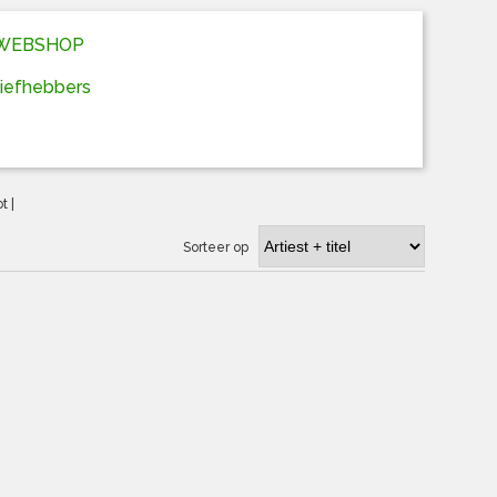
D WEBSHOP
liefhebbers
ot
|
Sorteer op