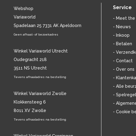
BENNY NEYMAN
(37)
Service
Webshop
BILL EVANS
(25)
Variaworld
BILLIE HOLIDAY
(38)
- Meet the
BLANCMANGE
Spadelaan 25 7331 AK Apeldoorn
(12)
- Nieuws
BOB DYLAN
(33)
Geen afhaal- of bezoekadres
- Inkoop
BOB MARLEY & THE WAILERS
(13)
- Betalen
BOLLAND & BOLLAND
(12)
Winkel Variaworld Utrecht
- Verzendk
BONEY M.
(18)
Oudegracht 218
- Contact
BONNIE ST. CLAIRE
(17)
3511 NS Utrecht
BONNIE TYLER
(11)
- Over ons
BRANT BJORK
(11)
Tevens afhaaladres na bestelling
- Klantenka
BRIAN JONESTOWN MASSACRE
(13)
- Alle beur
BROTHERHOOD OF MAN
(11)
Winkel Variaworld Zwolle
- Spelrege
BRYAN FERRY
(13)
Klokkensteeg 6
- Algemen
BUCKS FIZZ
(11)
8011 XV Zwolle
- Cookie b
BUDDY HOLLY
(13)
BZN
Tevens afhaaladres na bestelling
(30)
C
(2376)
CAMEL
(11)