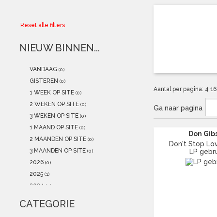
Collector
Reset alle filters
Aanbiedingen
NIEUW BINNEN...
Kadobonnen
VANDAAG
(0)
K-POP
(NEW)
GISTEREN
(0)
Aantal per pagina:
4
1
1 WEEK OP SITE
(0)
POSTERS
(NEW)
2 WEKEN OP SITE
(0)
Ga naar pagina
3 WEKEN OP SITE
(0)
Alle artikelen
1 MAAND OP SITE
(0)
Don Gib
2 MAANDEN OP SITE
(0)
Don't Stop Lov
3 MAANDEN OP SITE
LP gebru
(0)
2026
(0)
2025
(1)
2024
(0)
2023
(0)
CATEGORIE
2022
(0)