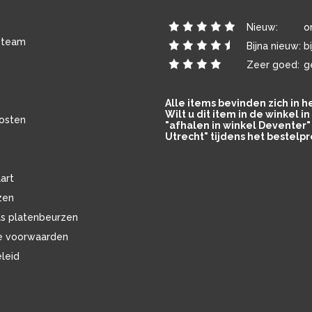
Nieuw:
o
 team
Bijna nieuw:
b
Zeer goed:
g
Alle items bevinden zich in 
Wilt u dit item in de winkel 
osten
"afhalen in winkel Deventer" 
Utrecht" tijdens het bestelpr
art
zen
ls platenbeurzen
e voorwaarden
eleid