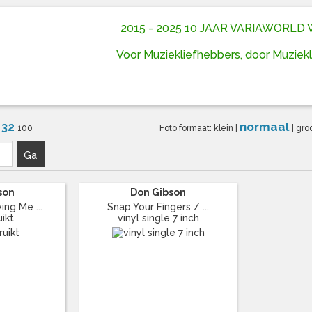
2015 - 2025 10 JAAR VARIAWORL
Voor Muziekliefhebbers, door Muziek
32
normaal
6
100
Foto formaat:
klein
|
|
gro
Ga
son
Don Gibson
ing Me ...
Snap Your Fingers / ...
ikt
vinyl single 7 inch