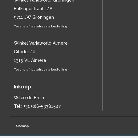
Winkel Variaworld Groningen
CAT STEVENS
(19)
Folkingestraat 12A
CHARLES MINGUS
(20)
9711 JW Groningen
CHET BAKER
(58)
Tevens afhaaladres na bestelling
CHILD
(11)
CHILLY GONZALES
(13)
CHRIS DE BURGH
Winkel Variaworld Almere
(11)
CHUBBY CHECKER
(25)
Citadel 20
CHUCK BERRY
(15)
1315 VL Almere
CISKA PETERS
(19)
Tevens afhaaladres na bestelling
CLIFF RICHARD
(77)
CLUSTER
(11)
Inkoop
CONNIE FRANCIS
(14)
CONNY VANDENBOS
(41)
Wilco de Bruin
CONRAD SCHNITZLER
(11)
Tel.: +31 (0)6-53381547
CORRIE VAN GORP
(16)
CORRY
(27)
CORRY BROKKEN
(23)
Sitemap
CREEDENCE CLEARWATER REVIVAL
(15)